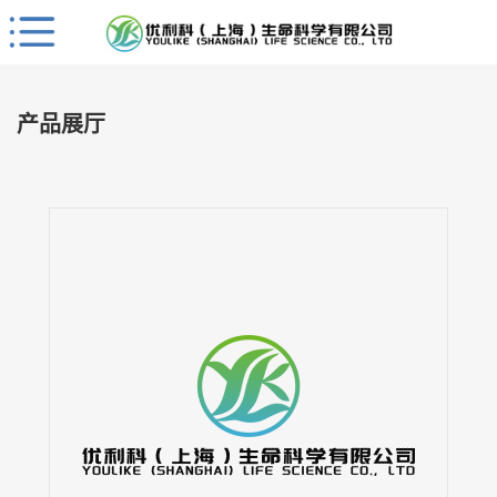
Close
公
司
产品展厅
首
页
公
司
介
绍
公
司
动
态
产
品