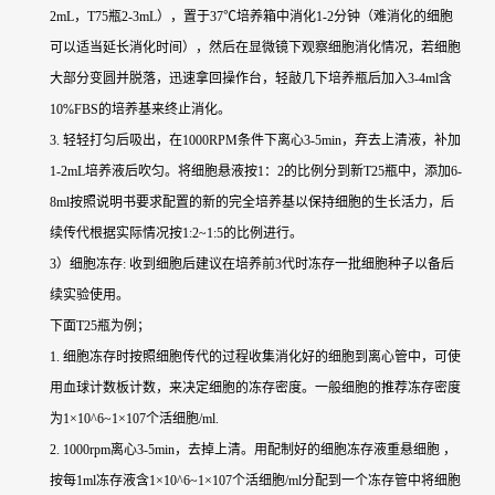
2mL，T75瓶2-3mL），置于37℃培养箱中消化1-2分钟（难消化的细胞
可以适当延长消化时间），然后在显微镜下观察细胞消化情况，若细胞
大部分变圆并脱落，迅速拿回操作台，轻敲几下培养瓶后加入3-4ml含
10%FBS的培养基来终止消化。
3. 轻轻打匀后吸出，在1000RPM条件下离心3-5min，弃去上清液，补加
1-2mL培养液后吹匀。将细胞悬液按1：2的比例分到新T25瓶中，添加6-
8ml按照说明书要求配置的新的完全培养基以保持细胞的生长活力，后
续传代根据实际情况按1:2~1:5的比例进行。
3）细胞冻存: 收到细胞后建议在培养前3代时冻存一批细胞种子以备后
续实验使用。
下面T25瓶为例；
1. 细胞冻存时按照细胞传代的过程收集消化好的细胞到离心管中，可使
用血球计数板计数，来决定细胞的冻存密度。一般细胞的推荐冻存密度
为1×10^6~1×107个活细胞/ml.
2. 1000rpm离心3-5min，去掉上清。用配制好的细胞冻存液重悬细胞 ，
按每1ml冻存液含1×10^6~1×107个活细胞/ml分配到一个冻存管中将细胞