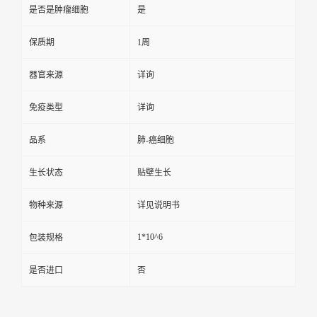
是否是肿瘤细胞
是
保质期
1周
器官来源
详询
免疫类型
详询
品系
肺-癌细胞
生长状态
贴壁生长
物种来源
详见说明书
1*10^6
包装规格
是否进口
否