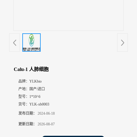
展
厅
证
书
荣
誉
联
系
方
Calu-1 人肺细胞
式
品牌：
YLKbio
产地：
国产/进口
在
线
型号：
1*10^6
留
货号：
YLK-xb0003
言
发布日期：
2024-06-18
更新日期：
2026-08-07