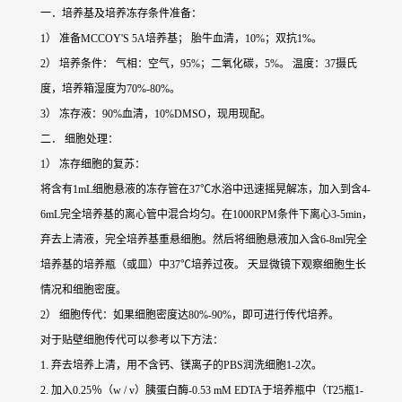
一．培养基及培养冻存条件准备：
1） 准备MCCOY'S 5A培养基； 胎牛血清，10%；双抗1%。
2） 培养条件： 气相：空气，95%；二氧化碳，5%。 温度：37摄氏
度，培养箱湿度为70%-80%。
3） 冻存液：90%血清，10%DMSO，现用现配。
二． 细胞处理：
1） 冻存细胞的复苏：
将含有1mL细胞悬液的冻存管在37℃水浴中迅速摇晃解冻，加入到含4-
6mL完全培养基的离心管中混合均匀。在1000RPM条件下离心3-5min，
弃去上清液，完全培养基重悬细胞。然后将细胞悬液加入含6-8ml完全
培养基的培养瓶（或皿）中37℃培养过夜。 天显微镜下观察细胞生长
情况和细胞密度。
2） 细胞传代：如果细胞密度达80%-90%，即可进行传代培养。
对于贴壁细胞传代可以参考以下方法：
1. 弃去培养上清，用不含钙、镁离子的PBS润洗细胞1-2次。
2. 加入0.25％（w / v）胰蛋白酶-0.53 mM EDTA于培养瓶中（T25瓶1-