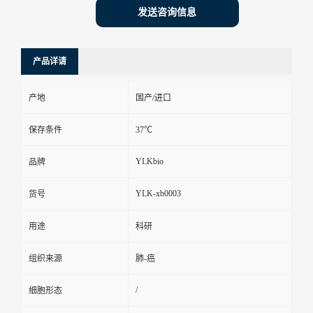
发送咨询信息
产品详请
产地
国产/进口
保存条件
37℃
YLKbio
品牌
YLK-xb0003
货号
用途
科研
组织来源
肺-癌
/
细胞形态