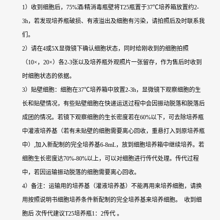
1）收到细胞后，75%酒/精消毒瓶壁将T25瓶置于37℃培养箱放置约2-
3h，若发现培养瓶破损、有液溢出及细胞有污染，请拍照后及时联系我
们。
2）请在4或5X显微镜下确认细胞状态，同时给刚收到的细胞拍照
（10×，20×）各2-3张以及培养瓶外观照片一张留存，作为售后时收到
时细胞状态的依据。
3）贴壁细胞：细胞在37℃培养箱中放置2-3h，显微镜下观察细胞的生
长和贴壁情况，有些贴壁细胞在快递运送过程中会因振动脱落和脱落后
成团的情况。若镜下观察细胞的生长密度若在60%以下，可去除培养瓶
中灌液培养基（若有未贴壁的细胞需要离心回收，重悬打入到原培养瓶
中）,加入新配制的完全培养基6-8mL，放到细胞培养箱中继续培养。若
细胞生长密度达70%-80%以上，可以对细胞进行传代处理。传代过程
中，若因运输振动脱落的细胞需要离心回收。
4）备注：运输用的培养基（灌液培养基）不能再用来培养细胞，请换
用按照说明书细胞培养条件新配制的完全培养基来培养细胞。 收到细
胞后 次传代建议T25培养瓶1：2传代 。