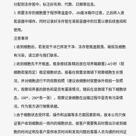
分配到冻存管中，标注好名称、代数、日期等信息。
3. 将要冻存的细胞置于程序降温盒中，-80度冰箱中过夜，之后转入液
氮容器中储存。同时记录好冻存管在液氮容器中的位置以便后续查阅和
使用。
注意事项
1.收到细胞后，若发现干冰已挥发干净、冻存管瓶盖脱落、破损及细胞
有污染，请立即与我们联系。
2.收到细胞先不开瓶盖，瓶身擦拭酒/精后放在培养箱静置2-4小时（视
细胞密度而定）稳定细胞状态。接着在倒置显微镜下观察细胞生长情
况，并对细胞进行不同倍数拍照（建议收细胞时就整体外观拍一张照
片，观察培养基的颜色和是否有漏液情况，随后在显微镜下拍下细胞状
态，100*，200*各一张），观察记录细胞在运输过程中是否有污染情
况。作为我方进行销售依据。
3.由于细胞状态受环境、操作和运输等多方面因素影响，故本公司只保
证客户收到细胞后一周内的细胞状态，故客户需要售后时需出示收到细
胞的时间证明及客户提供收货时间和发现问题后客服人员沟通的时间证