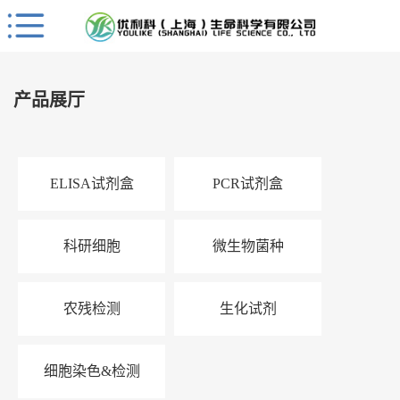
Close
公
司
产品展厅
首
页
公
ELISA试剂盒
PCR试剂盒
司
介
绍
科研细胞
微生物菌种
公
司
动
农残检测
生化试剂
态
产
细胞染色&检测
品