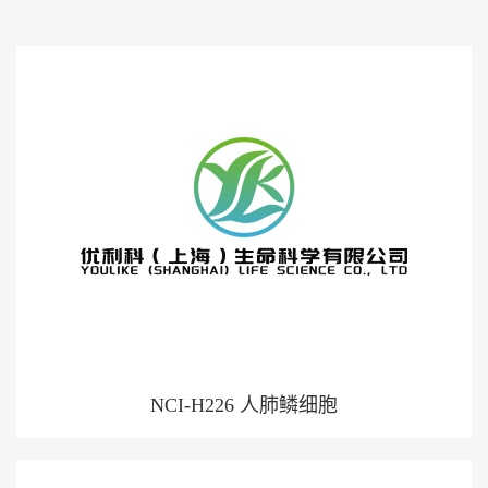
展
厅
证
书
荣
誉
联
系
方
式
在
线
留
言
NCI-H226 人肺鳞细胞