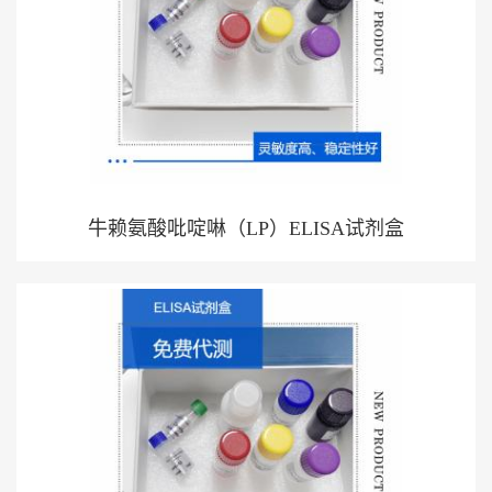
牛赖氨酸吡啶啉（LP）ELISA试剂盒