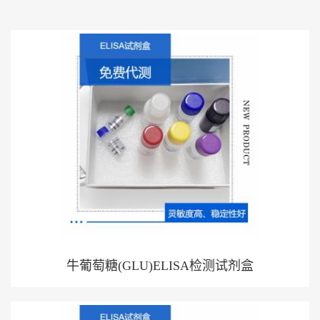
展
厅
证
书
荣
誉
联
系
方
式
在
线
留
言
牛葡萄糖(GLU)ELISA检测试剂盒