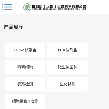
Close
公
司
产品展厅
首
页
公
ELISA试剂盒
PCR试剂盒
司
介
绍
科研细胞
微生物菌种
公
司
动
农残检测
生化试剂
态
产
细胞染色&检测
品