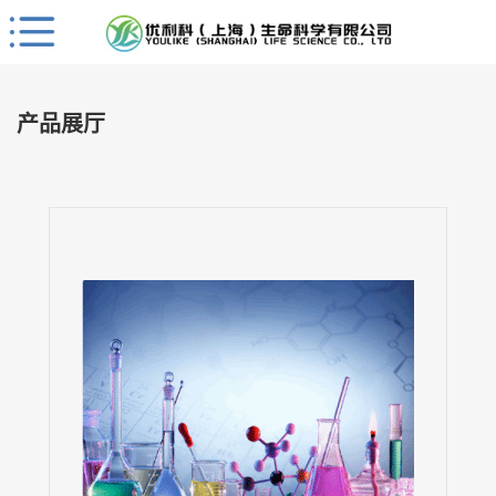
Close
公
司
产品展厅
首
页
公
司
介
绍
公
司
动
态
产
品