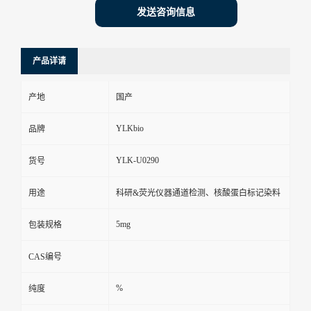
发送咨询信息
产品详请
产地
国产
YLKbio
品牌
YLK-U0290
货号
用途
科研&荧光仪器通道检测、核酸蛋白标记染料
5mg
包装规格
CAS编号
%
纯度