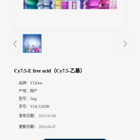
展
厅
证
书
荣
誉
联
系
方
Cy7.5-E free acid（Cy7.5-乙基）
式
品牌：
YLKbio
产地：
国产
在
线
型号：
5mg
留
货号：
YLK-U0290
言
发布日期：
2025-03-06
更新日期：
2026-08-07