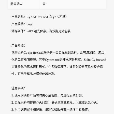
是否进口
否
产品名称：Cy7.5-E free acid（Cy7.5-乙基）
产品规格：5mg
储存条件：-20℃避光保存，有效期见外包装
产品介绍：
花菁染料Cy dye free acid系列是一类荧光标记染料，含有游离的、未活
化的单官能团羧酸，其中Cy free acid是非水溶性形式，Sulfo-Cy free acid
是磺酸化的高水溶性形式。在多数情况下，该系列染料不具有反应活
性，可用于样品对照或仪器校准。
注意事项：
1. 使用前请将产品瞬时离心至管底，再进行后续实验。
2. 荧光染料均存在淬灭问题，请尽量注意避光，以减缓荧光淬灭。
3. 为了您的安全和健康，请穿实验服并戴一次性手套操作。