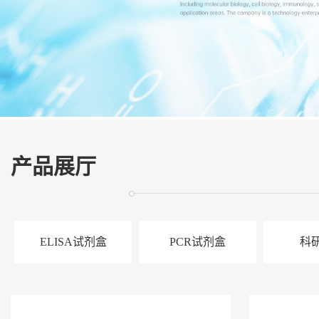
展
厅
证
书
荣
誉
联
系
方
产品展厅
式
在
线
留
ELISA试剂盒
PCR试剂盒
科
言