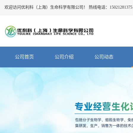
欢迎访问优利科（上海）生命科学有限公司！
Close
热线电话：
15021281375
公
司
首
页
公
公司首页
公司介绍
公司动态
司
介
绍
公
司
动
态
产
品