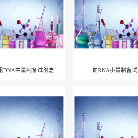
组DNA中量制备试剂盒
血RNA小量制备