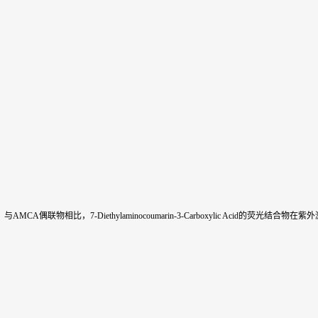
荧光探针。与AMCA偶联物相比，7-Diethylaminocoumarin-3-Carboxylic Acid的荧