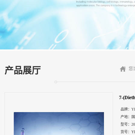
展
厅
证
书
荣
誉
联
系
方
产品展厅
您
式
在
线
7-(Di
留
言
品牌：
Y
产地：
国
型号：
2
货号：
Y