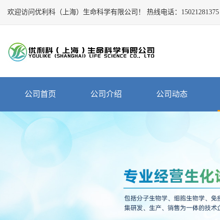
欢迎访问优利科（上海）生命科学有限公司！
Close
热线电话：
15021281375
公
司
首
页
公
公司首页
公司介绍
公司动态
司
介
绍
公
司
动
态
产
品