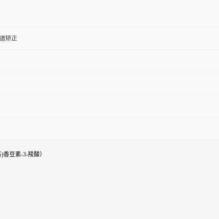
道矫正
乙基氨基)香豆素-3-羧酸）