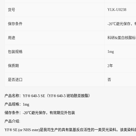
YLK-U0238
货号
保存条件
-20℃避光保存
用途
科研&蛋白核酸标
1mg
包装规格
保质期
2年
是否进口
否
产品名称：YF® 640-5 SE（YF® 640-5 琥珀酰亚胺酯）
产品规格：1mg
储存条件：-20℃避光保存，有效期见外包装
产品介绍:
YF® SE (or NHS ester)是我司生产的具有氨基反应活性的一类荧光