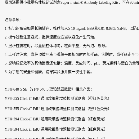
我司还提供小批量抗体标记试剂盒Super-n-stain® Antibody Labeling Kits，
注意事项:
1. 标记的蛋白如需长期储存，推荐加入5-10 mg/mL BSA和0.01-0.03%
2. 操作过程注意避光，搅拌速度应适当以避免产生气泡。
3. 层析柱装柱时，尽量使柱体均匀，柱面平整，无气泡、裂隙。
4. 上样时注意，当柱顶缓冲液与凝胶平面相切时再加样品，洗脱时，当样品走至
5. 影响标记效率的其他因素还包括：温度、反应时间、pH、荧光染料与蛋白的量
6. 为了您的安全和健康，请穿实验服并戴一次性手套。
YF® 640-5 SE（YF® 640-5 琥珀酰亚胺酯）
相关产品：
YF® 555 Click-iT EdU 通用款细胞增殖检测试剂盒（橙红色荧光）
YF® 555 Click-iT EdU 通用款细胞增殖检测试剂盒（橙红色荧光）
YF® 594 Click-iT EdU 通用款细胞增殖检测试剂盒（红色荧光）
YF® 594 Click-iT EdU 通用款细胞增殖检测试剂盒（红色荧光）