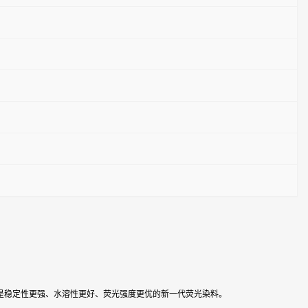
，YF®是稳定性更强、水溶性更好、荧光强度更优的新一代荧光染料。