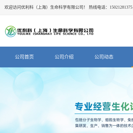
欢迎访问优利科（上海）生命科学有限公司！
Close
热线电话：
15021281375
公
司
首
页
公
公司首页
公司介绍
公司动态
司
介
绍
公
司
动
态
产
品