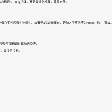
可在30 min内标记5-100 μg抗体，而无需纯化步骤，简单方便。
 NaN3，以防止蛋白变性和微生物滋生。放置于4℃避光保存。若加入了终浓度为50%的甘油，
与凝胶平面相切时再加洗脱液。
等，需注意控制。