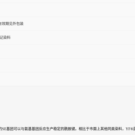
，有效期见外包装
记染料
染料。该类染料的SE基团可以与氨基基团反应生产稳定的酰胺键。相比于市面上其他同类染料