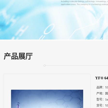
展
厅
证
书
荣
誉
联
系
方
产品展厅
式
在
线
YF® 6
留
言
品牌：
Y
产地：
国
型号：
1
货号：
Y