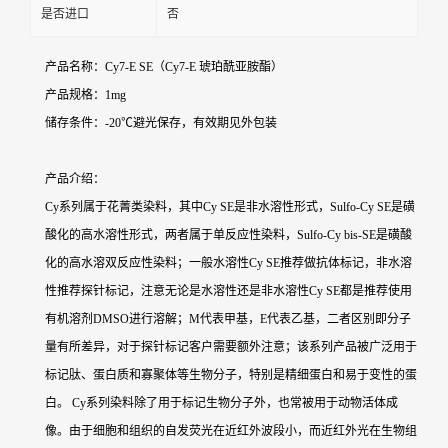
是否进口
否
产品名称：Cy7-E SE（Cy7-E 琥珀酰亚胺酯）
产品规格：1mg
储存条件：-20℃避光保存，有效期见外包装
产品介绍：
Cy系列属于花菁类染料，其中Cy SE是非水溶性形式，Sulfo-Cy SE是磺
酸化的高水溶性形式，两者属于单反应性染料，Sulfo-Cy bis-SE是磺酸
化的高水溶双反应性染料；一般水溶性Cy SE推荐做抗体标记，非水溶
性推荐探针标记，注意无论是水溶性还是非水溶性Cy SE都是推荐使用
有机溶剂DMSO进行溶解；M代表甲基，E代表乙基，二者区别即分子
量有所差异，对于探针标记客户需要额外注意；该系列产品被广泛用于
标记肽、蛋白质和寡聚体等生物分子，特别是精细蛋白和易于变性的蛋
白。 Cy系列染料除了用于标记生物分子外，也常被用于动物活体成
像。由于细胞和组织的自发荧光在近红外波段小，而近红外光在生物组