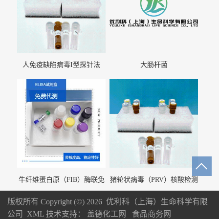
人免疫缺陷病毒I型探针法
大肠杆菌
qRT-PCR试剂盒（不含内参）
牛纤维蛋白原（FIB）酶联免
猪轮状病毒（PRV）核酸检测
疫分析试剂盒
试剂盒（荧光 PCR 法）
版权所有 Copyright (©) 2026
优利科（上海）生命科学有限
公司
XML
技术支持：
盖德化工网
食品商务网