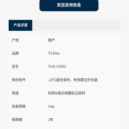
发送咨询信息
产品详请
产地
国产
YLKbio
品牌
YLK-U0202
货号
保存条件
-20℃避光保存，有效期见外包装
用途
科研&蛋白核酸标记染料
1mg
包装规格
保质期
2年