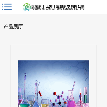
Close
公
司
产品展厅
首
页
公
司
介
绍
公
司
动
态
产
品