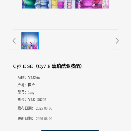
展
厅
证
书
荣
誉
联
系
方
Cy7-E SE（Cy7-E 琥珀酰亚胺酯）
式
品牌：
YLKbio
产地：
国产
在
线
型号：
1mg
留
货号：
YLK-U0202
言
发布日期：
2025-03-06
更新日期：
2026-08-06