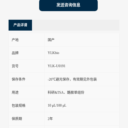
发送咨询信息
产品详请
产地
国产
YLKbio
品牌
YLK-U0191
货号
保存条件
-20℃避光保存，有效期见外包装
用途
科研&TSA、酪胺单组份
10 μL/100 μL
包装规格
保质期
2年