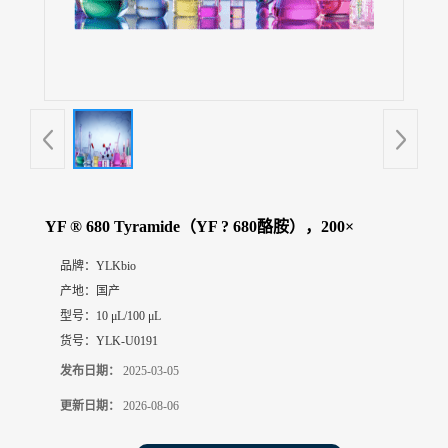
展
厅
证
书
荣
誉
联
系
方
YF ® 680 Tyramide（YF ? 680酪胺），200×
式
品牌：
YLKbio
产地：
国产
在
线
型号：
10 μL/100 μL
留
货号：
YLK-U0191
言
发布日期：
2025-03-05
更新日期：
2026-08-06