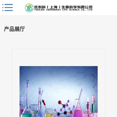
Close
公
司
产品展厅
首
页
公
司
介
绍
公
司
动
态
产
品