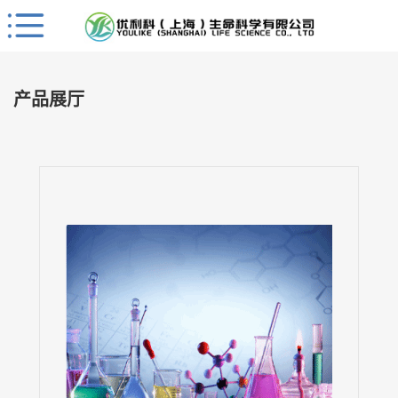
Close
公
司
产品展厅
首
页
公
司
介
绍
公
司
动
态
产
品