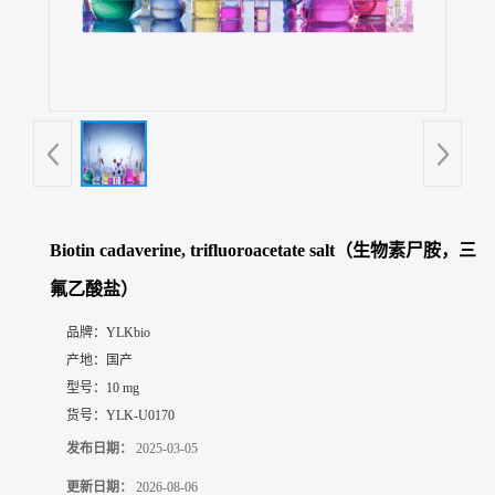
展
厅
证
书
荣
誉
联
系
方
Biotin cadaverine, trifluoroacetate salt（生物素尸胺，三
式
氟乙酸盐）
在
品牌：
YLKbio
线
产地：
国产
留
型号：
10 mg
言
货号：
YLK-U0170
发布日期：
2025-03-05
更新日期：
2026-08-06