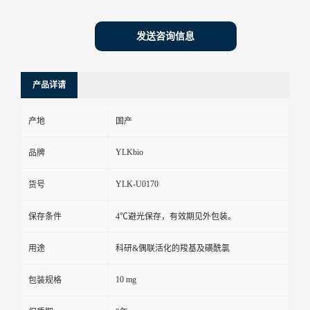
发送咨询信息
产品详请
产地
国产
YLKbio
品牌
YLK-U0170
货号
保存条件
4℃避光保存，有效期见外包装。
用途
科研&偶联活化的羧基及磺酰氯
10 mg
包装规格