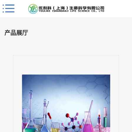
Close
公
司
产品展厅
首
页
公
司
介
绍
公
司
动
态
产
品