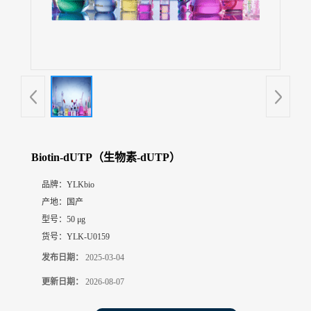
展
厅
证
书
荣
誉
联
系
方
Biotin-dUTP（生物素-dUTP）
式
品牌：
YLKbio
产地：
国产
在
线
型号：
50 μg
留
货号：
YLK-U0159
言
发布日期：
2025-03-04
更新日期：
2026-08-07