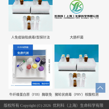
人免疫缺陷病毒I型探针法
大肠杆菌
qRT-PCR试剂盒（不含内参）
牛纤维蛋白原（FIB）酶联免
猪轮状病毒（PRV）核酸检测
疫分析试剂盒
试剂盒（荧光 PCR 法）
版权所有 Copyright (©) 2026
优利科（上海）生命科学有限