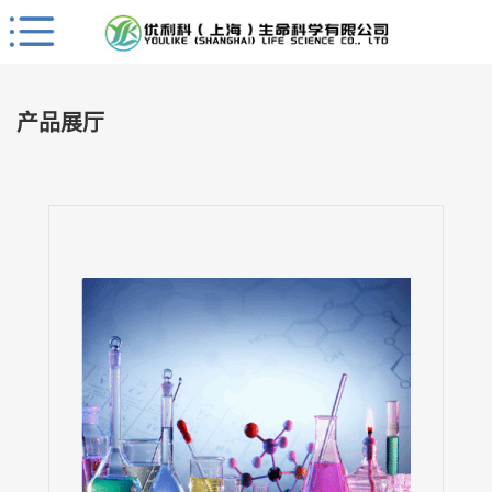
Close
公
司
产品展厅
首
页
公
司
介
绍
公
司
动
态
产
品