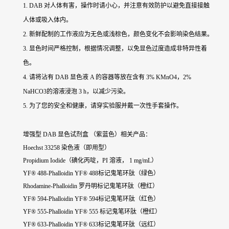
1. DAB 对人体有害，操作时请小心，并注意有效防护以避免直接接触
人体或吸入体内。
2. 新鲜配制的工作液应为无色或浅棕色，颜色变化不会影响染色结果。
3. 显色时间严格控制，根据情况调整，以免显色过度造成非特异性着
色。
4. 请将沾有 DAB 显色液 A 的容器等放在含有 3% KMnO4，2%
NaHCO3的溶液浸泡 3 h，以减少污染。
5. 为了您的安全和健康，请穿实验服并戴一次性手套操作。
增强型 DAB 显色试剂盒 （紫蓝色）相关产品：
Hoechst 33258 染色液（即用型）
Propidium Iodide（碘化丙啶，PI 溶液， 1 mg/mL）
YF® 488-Phalloidin YF® 488标记鬼笔环肽（绿色）
Rhodamine-Phalloidin 罗丹明标记鬼笔环肽（橙红）
YF® 594-Phalloidin YF® 594标记鬼笔环肽（红色）
YF® 555-Phalloidin YF® 555 标记鬼笔环肽（橙红）
YF® 633-Phalloidin YF® 633标记鬼笔环肽（远红）