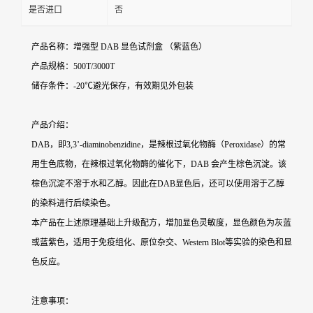
是否进口
否
产品名称：增强型 DAB 显色试剂盒 （紫蓝色）
产品规格：500T/3000T
储存条件：-20℃避光保存，有效期见外包装
产品介绍：
DAB，即3,3’-diaminobenzidine，是辣根过氧化物酶（Peroxidase）的常
用生色底物，在辣根过氧化物酶的催化下，DAB 会产生棕色沉淀。该
棕色沉淀不溶于水和乙醇。因此在DAB显色后，还可以使用溶于乙醇
的染料进行后续染色。
本产品在上述原理基础上升级配方，增加显色灵敏度，显色颜色为灰蓝
或蓝紫色，适用于免疫组化、原位杂交、Western Blot等实验的染色和显
色反应。
注意事项：