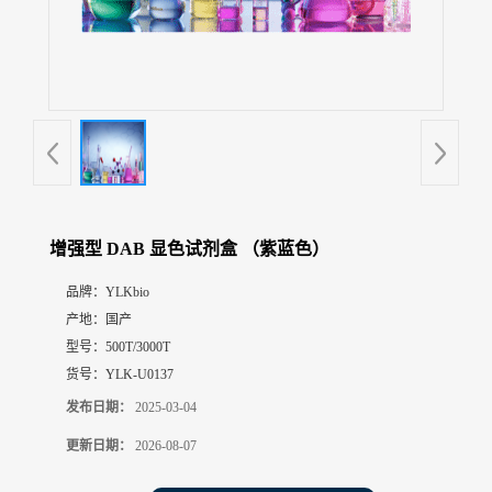
展
厅
证
书
荣
誉
联
系
方
增强型 DAB 显色试剂盒 （紫蓝色）
式
品牌：
YLKbio
产地：
国产
在
线
型号：
500T/3000T
留
货号：
YLK-U0137
言
发布日期：
2025-03-04
更新日期：
2026-08-07