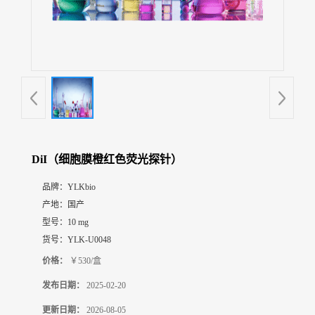
展
厅
证
书
荣
誉
联
系
方
DiI（细胞膜橙红色荧光探针）
式
品牌：
YLKbio
产地：
国产
在
线
型号：
10 mg
留
货号：
YLK-U0048
言
价格：
￥530/盒
发布日期：
2025-02-20
更新日期：
2026-08-05