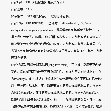
产品名称：DiI（细胞膜橙红色荧光探针）
产品规格：10 mg
储存条件：-20℃避光保存，有效期见外包装。
产品介绍：DiI即DiIC18(3)，全称为1,1'-dioctadecyl-3,3,3',3'tetra-
methylindocarbocyanine perchlorate，是最常用的细胞膜荧光探针之一，
呈现橙红色荧光。DiI是一种亲脂性膜染料，进入细胞膜后可以侧向扩
散逐渐染色整个细胞的细胞膜。DiI在进入细胞膜之前荧光非常弱，仅
当进入到细胞膜后才可以被激发出很强的荧光。常与DiA一起用于细胞
膜双色标记。
DiI作为示踪剂或长期示踪剂(long-term tracer)，可以被广泛用于正向或
逆向、活的或固定的神经等细胞或组织。DiI通常不会影响细胞的生存
力(viability)。被DiI标记的神经细胞在体外培养的条件下可以存活长达4
周，在体内可以长达一年。DiI在被固定的神经元细胞膜上的迁移速率
为0.2-0.6 mm/day，在活的神经元细胞膜上的的迁移速率为6 mm/day。
DiI除了用于细胞膜荧光标记外，还可用于检测细胞的融合和粘附、发
育或移植过程中细胞的迁移，通过FRAP（光脱色荧光恢复技术）检测