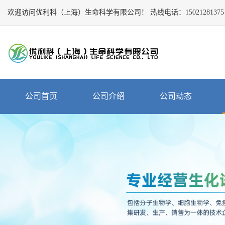
欢迎访问优利科（上海）生命科学有限公司！
Close
热线电话：
15021281375
公
司
首
页
公
公司首页
公司介绍
公司动态
司
介
绍
公
司
动
态
产
品