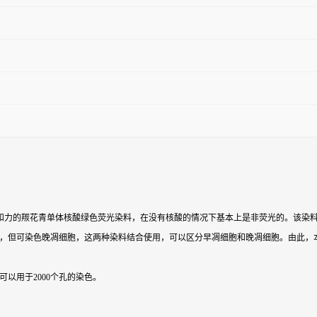
胞膜穿透性的高亲和力的羰花青单体核酸绿色荧光染料，在没有核酸的情况下基本上是非荧光的。该染料
性，但可染色晚凋细胞，这两种染料结合使用，可以区分早凋细胞和晚凋细胞。由此，本司推出
可以用于2000个孔的染色。