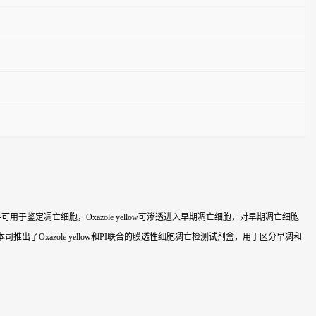
可用于鉴定凋亡细胞，Oxazole yellow可渗透进入早期凋亡细胞，对早期凋亡细胞
了Oxazole yellow和PI联合的膜透性细胞凋亡检测试剂盒，用于区分早凋和