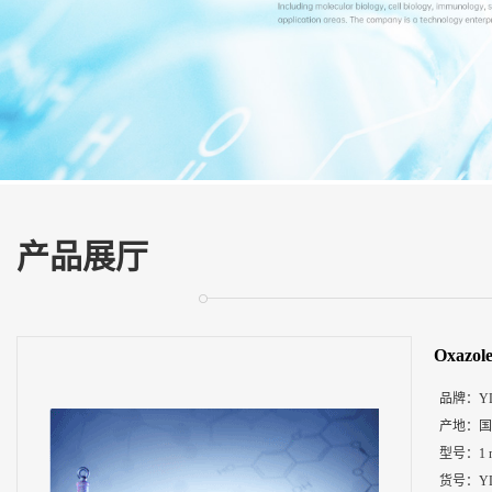
展
厅
证
书
荣
誉
联
系
方
产品展厅
式
在
线
Oxazo
留
言
品牌：
Y
产地：
国
型号：
1
货号：
Y