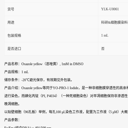
YLK-U0061
货号
用途
科研&细胞膜染料
1 mL
包装规格
是否进口
否
产品名称：Oxazole yellow（恶唑黄）, 1mM in DMSO
产品规格：1 mL
储存条件：-20℃避光保存，有效期见外包装。
产品介绍：Oxazole yellow等同于YO-PRO-1 Iodide，是一种非细
进行染色，而碘化丙锭（PI, P4034）（一种死细胞染色）对早凋细胞保持非渗透
晚凋细胞。
以贴壁细胞（96孔板）举例，每孔100 μL染色工作液，配置为工作液（5 μM）大概
产品参数：