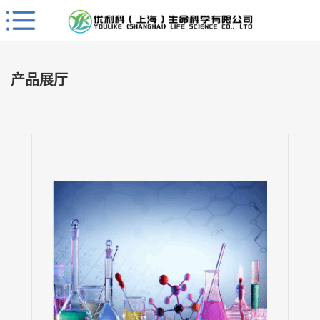
Close
公
司
产品展厅
首
页
公
司
介
绍
公
司
动
态
产
品