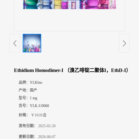
展
厅
证
书
荣
誉
联
系
方
Ethidium Homodimer-I （溴乙啡锭二聚体I，EthD-I）
式
品牌：
YLKbio
产地：
国产
在
线
型号：
1 mg
留
货号：
YLK-U0060
言
价格：
￥1610/盒
发布日期：
2025-02-20
更新日期：
2026-08-07