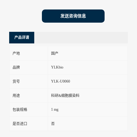
发送咨询信息
产品详请
产地
国产
YLKbio
品牌
YLK-U0060
货号
用途
科研&细胞膜染料
1 mg
包装规格
是否进口
否