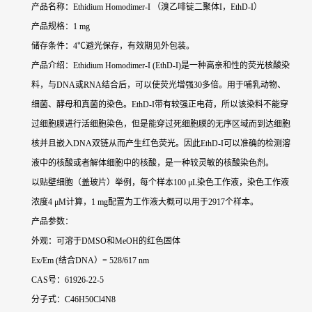
产品名称：Ethidium Homodimer-I （溴乙啡锭二聚体I，EthD-I）
产品规格：1 mg
储存条件：4℃避光保存，有效期见外包装。
产品介绍：Ethidium Homodimer-I (EthD-I)是一种高亲和性的荧光核酸染
料，与DNA或RNA结合后，可以使荧光增强30多倍。用于哺乳动物、
细菌、酵母和真菌的染色。EthD-I带有较强正电荷，所以该染料不能穿
过细胞膜进行活细胞染色，但是能穿过死细胞膜的无序区域而到达细胞
核并且嵌入DNA双链从而产生红色荧光。因此EthD-I可以准确的检测溶
液中的核酸或者解体细胞中的核酸，是一种较灵敏的核酸染色剂。
以贴壁细胞（盖玻片）举例，每个样本100 μL染色工作液，染色工作液
浓度4 μM计算，1 mg配置为工作液大概可以用于2917个样本。
产品参数：
外观：可溶于DMSO和MeOH的红色固体
Ex/Em (结合DNA）= 528/617 nm
CAS号：61926-22-5
分子式：C46H50Cl4N8