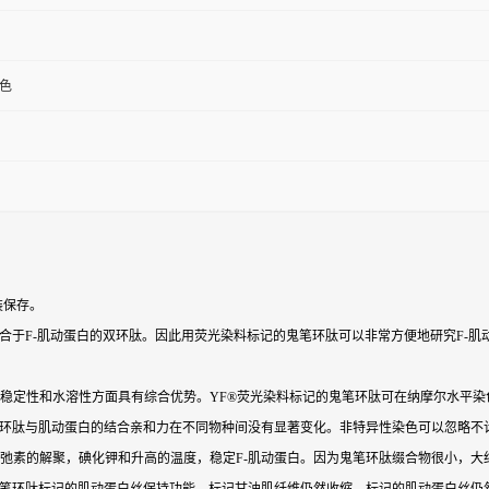
色
装保存。
合于F-肌动蛋白的双环肽。因此用荧光染料标记的鬼笔环肽可以非常方便地研究F-
稳定性和水溶性方面具有综合优势。YF®荧光染料标记的鬼笔环肽可在纳摩尔水平染
环肽与肌动蛋白的结合亲和力在不同物种间没有显著变化。非特异性染色可以忽略不
制细胞松弛素的解聚，碘化钾和升高的温度，稳定F-肌动蛋白。因为鬼笔环肽缀合物很小，大约直径1