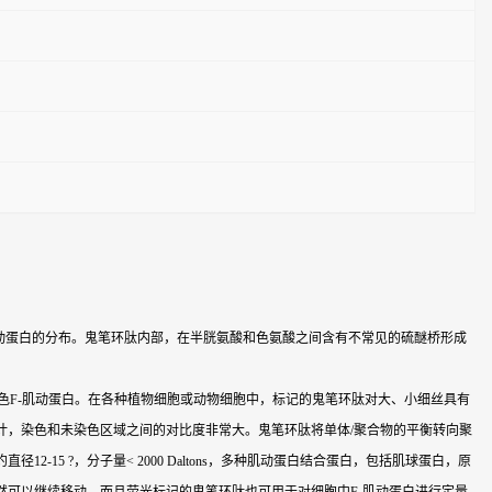
肌动蛋白的分布。鬼笔环肽内部，在半胱氨酸和色氨酸之间含有不常见的硫醚桥形成
色F-肌动蛋白。在各种植物细胞或动物细胞中，标记的鬼笔环肽对大、小细丝具有
计，染色和未染色区域之间的对比度非常大。鬼笔环肽将单体/聚合物的平衡转向聚
2-15 ?，分子量< 2000 Daltons，多种肌动蛋白结合蛋白，包括肌球蛋白，原