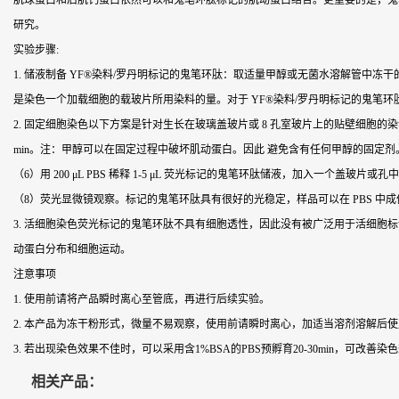
肌球蛋白和后肌钙蛋白依然可以和鬼笔环肽标记的肌动蛋白结合。更重要的是，鬼
研究。
实验步骤:
1. 储液制备 YF®染料/罗丹明标记的鬼笔环肽：取适量甲醇或无菌水溶解管中冻干的粉末，
是染色一个加载细胞的载玻片所用染料的量。对于 YF®染料/罗丹明标记的鬼笔环肽，使用时的
2. 固定细胞染色以下方案是针对生长在玻璃盖玻片或 8 孔室玻片上的贴壁细胞的染色
min。注：甲醇可以在固定过程中破坏肌动蛋白。因此 避免含有任何甲醇的固定剂。优选的固定剂是
（6）用 200 μL PBS 稀释 1-5 μL 荧光标记的鬼笔环肽储液，加入一个盖
（8）荧光显微镜观察。标记的鬼笔环肽具有很好的光稳定，样品可以在 PBS 中
3. 活细胞染色荧光标记的鬼笔环肽不具有细胞透性，因此没有被广泛用于活细
动蛋白分布和细胞运动。
注意事项
1. 使用前请将产品瞬时离心至管底，再进行后续实验。
2. 本产品为冻干粉形式，微量不易观察，使用前请瞬时离心，加适当溶剂溶解后
3. 若出现染色效果不佳时，可以采用含1%BSA的PBS预孵育20-30min，可改善染
相关产品：