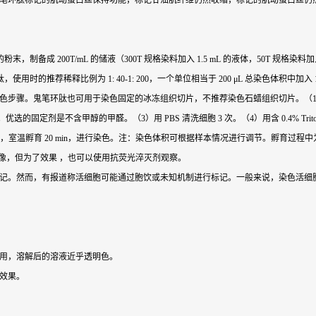
笔环肽标记的肌动蛋白丝保持功能，标记甘油肌纤维仍然收缩，标记的肌动蛋白丝仍然
制备成 200T/mL 的储液（300T 规格染料加入 1.5 mL 的液体，50T 规格染料
推荐稀释比例为 1: 40-1: 200，一个单位相当于 200 μL 总染色体积中加入 
步骤。鬼笔环肽也可用于染色固定的冰冻组织切片，不推荐染色石蜡组织切片。（1）用 PB
不含甲醇的甲醛。（3）用 PBS 清洗细胞 3 次。（4）用含 0.4% Triton X-10
玻片或孔中，室温孵育 20 min，进行染色。注：染色体积可根据样本情况进行调节。孵育过程
成像，但为了效果 ，也可以使用抗荧光淬灭剂观察。
胞标记。然而，有报道称活细胞可能通过胞饮或未知机制进行标记。一般来说，染色活
使用，溶解后的溶液近乎透明色。
色效果。