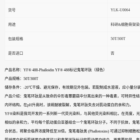
YLK-U0064
货号
用途
科研&细胞骨架染
50T/300T
包装规格
是否进口
否
产品名称：YF® 488-Phalloidin YF® 488标记鬼笔环肽（绿色）
产品规格：50T/300T
储存条件：-20℃干燥、避光保存，有效期见外包装。若配制成水溶液，应小量分
产品介绍：鬼笔环肽是从致命的伞形毒蕈蘑菇中分离出来的一种毒素，可特异性结
内环结构。在pH升高时，该硫醚被裂解，鬼笔环肽失去对肌动蛋白的亲和力。
YF®染料是我司开发的一系列新一代荧光染料，与其他荧光染料相比，在亮度，光
相似的亲和力，平均每个肌动蛋白亚基结合一个鬼笔环肽分子。不同于抗体，鬼笔
合状态，将聚合临界浓度降低至30倍。鬼笔毒肽类 (Phallotoxins) 可通过抑