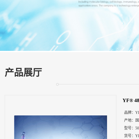
展
厅
证
书
荣
誉
联
系
方
产品展厅
式
在
线
YF® 4
留
言
品牌：
Y
产地：
国
型号：
50
货号：
Y