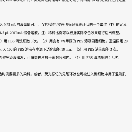
可以继续移动。而且荧光标记的鬼笔环肽也可用于对细胞中F-肌动蛋白进行定量
加入 0.25 mL 的液体即可）。 YF®染料/罗丹明标记鬼笔环肽的一个单位（T）的定义
1-5 μL 200T/mL 储备溶液。注：稀释比例可以根据实际染色效果进行适当调整。
S 清洗细胞 3 次。（2）用含有 4%甲醛的 PBS 溶液固定细胞，室温固定 20
0 的 PBS 溶液在室温下透化细胞 10 min。（5）用 PBS 清洗细胞 3 次。
中为避免染液挥发，可将盖玻片放于密封容器内。（7）用 PBS 清洗细胞 2-3 次。
细胞时需要更多的染料。或者，荧光标记的鬼笔环肽也可被注入到细胞中用于监测肌