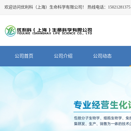
欢迎访问优利科（上海）生命科学有限公司！
Close
热线电话：
15021281375
公
司
首
页
公
公司首页
公司介绍
公司动态
司
介
绍
公
司
动
态
产
品