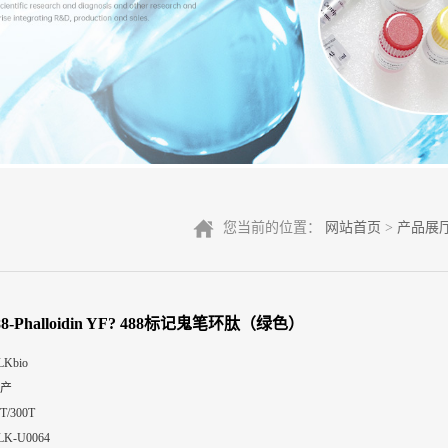
您当前的位置：
网站首页
>
产品展
88-Phalloidin YF? 488标记鬼笔环肽（绿色）
LKbio
产
T/300T
LK-U0064