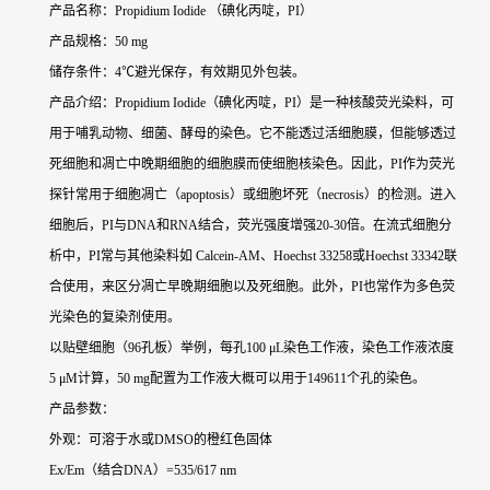
产品名称：Propidium Iodide （碘化丙啶，PI）
产品规格：50 mg
储存条件：4℃避光保存，有效期见外包装。
产品介绍：Propidium Iodide（碘化丙啶，PI）是一种核酸荧光染料，可
用于哺乳动物、细菌、酵母的染色。它不能透过活细胞膜，但能够透过
死细胞和凋亡中晚期细胞的细胞膜而使细胞核染色。因此，PI作为荧光
探针常用于细胞凋亡（apoptosis）或细胞坏死（necrosis）的检测。进入
细胞后，PI与DNA和RNA结合，荧光强度增强20-30倍。在流式细胞分
析中，PI常与其他染料如 Calcein-AM、Hoechst 33258或Hoechst 33342联
合使用，来区分凋亡早晚期细胞以及死细胞。此外，PI也常作为多色荧
光染色的复染剂使用。
以贴壁细胞（96孔板）举例，每孔100 μL染色工作液，染色工作液浓度
5 μM计算，50 mg配置为工作液大概可以用于149611个孔的染色。
产品参数：
外观：可溶于水或DMSO的橙红色固体
Ex/Em（结合DNA）=535/617 nm