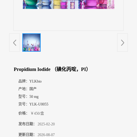
展
厅
证
书
荣
誉
联
系
方
Propidium Iodide （碘化丙啶，PI）
式
品牌：
YLKbio
产地：
国产
在
线
型号：
50 mg
留
货号：
YLK-U0055
言
价格：
￥450/盒
发布日期：
2025-02-20
更新日期：
2026-08-07