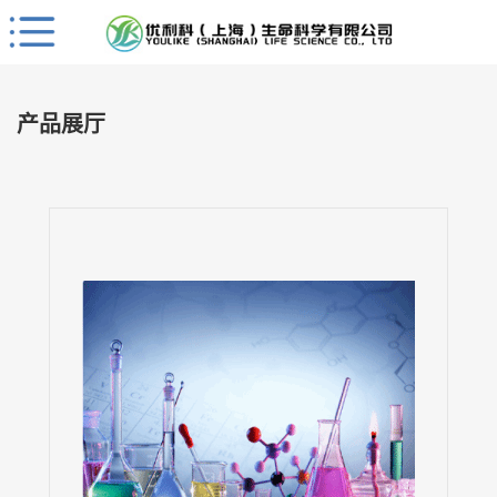
Close
公
司
产品展厅
首
页
公
司
介
绍
公
司
动
态
产
品