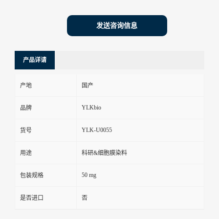
发送咨询信息
产品详请
产地
国产
YLKbio
品牌
YLK-U0055
货号
用途
科研&细胞膜染料
50 mg
包装规格
是否进口
否