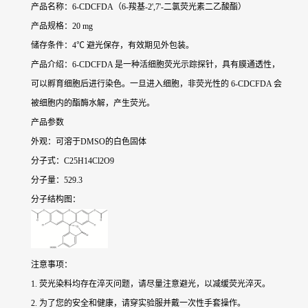
产品名称：6-CDCFDA（6-羧基-2',7'-二氯荧光素二乙酸酯）
产品规格：20 mg
储存条件：4℃ 避光保存，有效期见外包装。
产品介绍：6-CDCFDA 是一种活细胞荧光示踪探针，具有膜通透性，
可以孵育细胞后进行染色。一旦进入细胞，非荧光性的 6-CDCFDA 会
被细胞内的酯酶水解，产生荧光。
产品参数
外观：可溶于DMSO的白色固体
分子式：C25H14Cl2O9
分子量：529.3
分子结构图：
注意事项：
1. 荧光染料均存在淬灭问题，请尽量注意避光，以减缓荧光淬灭。
2. 为了您的安全和健康，请穿实验服并戴一次性手套操作。