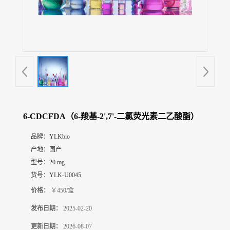
展
厅
证
书
荣
誉
联
系
方
6-CDCFDA（6-羧基-2',7'-二氯荧光素二乙酸酯）
式
品牌：
YLKbio
产地：
国产
在
线
型号：
20 mg
留
货号：
YLK-U0045
言
价格：
￥450/盒
发布日期：
2025-02-20
更新日期：
2026-08-07