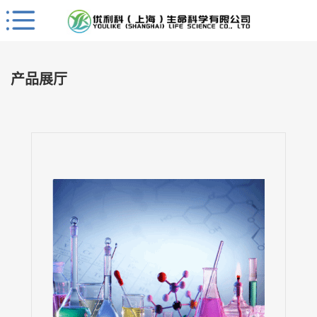
Close
公
司
产品展厅
首
页
公
司
介
绍
公
司
动
态
产
品