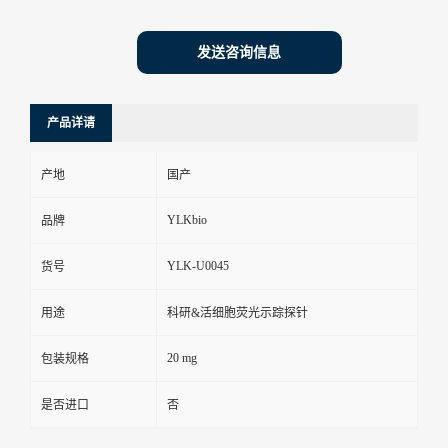
发送咨询信息
产品详请
产地
国产
YLKbio
品牌
YLK-U0045
货号
用途
科研&活细胞荧光示踪探针
20 mg
包装规格
是否进口
否