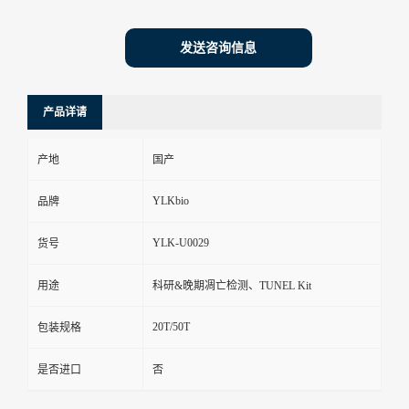
发送咨询信息
产品详请
产地
国产
YLKbio
品牌
YLK-U0029
货号
用途
科研&晚期凋亡检测、TUNEL Kit
20T/50T
包装规格
是否进口
否