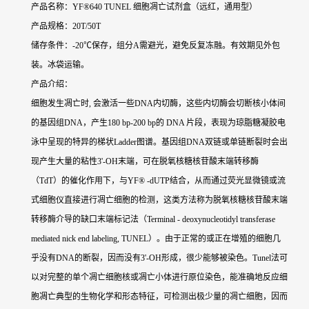
产品名称：YF®640 TUNEL 细胞凋亡试剂盒（远红，通用型）
产品规格：20T/50T
储存条件：-20℃保存，组分A需避光，避免反复冻融。有效期见外包
装。冰袋运输。
产品介绍：
细胞发生凋亡时, 会激活一些DNA内切酶，这些内切酶会切断核小体间
的基因组DNA，产生180 bp-200 bp的 DNA 片段，表现为琼脂糖凝胶电
泳中呈现的特异的梯状Ladder图谱。基因组DNA双链或单链断裂时会出
现产生大量的粘性3'-OH末端，可在脱氧核糖核苷酸末端转移酶
（TdT）的催化作用下，与YF® -dUTP结合，从而通过荧光显微镜或流
式细胞仪直接进行凋亡细胞的检测，这类方法称为脱氧核糖核苷酸末端
转移酶介导的缺口末端标记法（Terminal - deoxynucleotidyl transferase
mediated nick end labeling, TUNEL）。由于正常的或正在增殖的细胞几
乎没有DNA的断裂，因而没有3'-OH形成，很少能够被染色。Tunel法可
以对完整的单个凋亡细胞核或凋亡小体进行原位染色，能准确地反应细
胞凋亡典型的生物化学和形态特征，可检测出极少量的凋亡细胞，因而