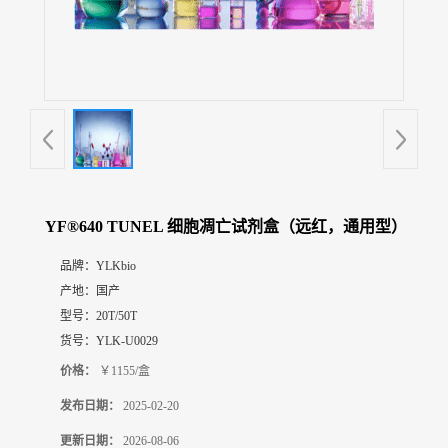
展
厅
证
书
荣
誉
联
系
方
YF®640 TUNEL 细胞凋亡试剂盒（远红，通用型）
式
品牌：
YLKbio
产地：
国产
在
线
型号：
20T/50T
留
货号：
YLK-U0029
言
价格：
￥1155/盒
发布日期：
2025-02-20
更新日期：
2026-08-06