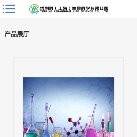
Close
公
司
产品展厅
首
页
公
司
介
绍
公
司
动
态
产
品