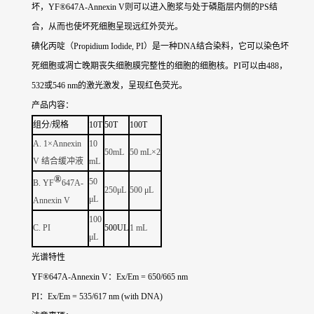
坏，YF®647A-Annexin V则可以进入胞浆与处于磷脂层内侧的PS结
合，从而也使坏死细胞呈现远红外荧光。
碘化丙啶（Propidium Iodide, PI）是一种DNA结合染料，它可以染色坏
死细胞或凋亡晚期丧失细胞膜完整性的细胞的细胞核。PI可以由488，
532或546 nm的激光激发，呈现红色荧光。
产品内容：
组分/规格
10T
50T
100T
A. 1
×Annexin
10
50
mL
50
mL×
2
V
结合缓冲液
mL
®
50
B.
YF
647A
-
250μL
500 μL
μL
Annexin V
100
C.
PI
500UL
1
mL
μL
光谱特性
YF®647A-Annexin V：Ex/Em = 650/665 nm
PI：Ex/Em = 535/617 nm (with DNA)