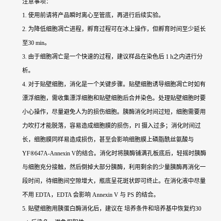
注意事项：
1. 使用前请将产品瞬时离心至管底，再进行后续实验。
2. 为降低细胞凋亡进程，孵育过程可在冰上操作，但孵育时间至少延长
至30 min。
3. 由于细胞凋亡是一个快速的过程，建议样品在染色后 1 h之内进行分
析。
4. 对于贴壁细胞，消化是一个关键步骤。贴壁细胞诱导细胞凋亡时如有
漂浮细胞，需收集漂浮细胞和贴壁细胞后合并染色。处理贴壁细胞时要
小心操作，尽量避免人为的损伤细胞。胰酶消化时间过短，细胞需要用
力吹打才能脱落，容易造成细胞膜的损伤，PI 摄入过多；消化时间过
长，细胞膜同样易造成损伤，甚至会影响细胞膜上磷脂酰丝氨酸与
YF®647A-Annexin V的结合。消化时将胰酶铺满孔板底后，轻摇时胰酶
与细胞充分接触，然后倒掉大部分胰酶，利用剩余的少量胰酶再消化一
段时间，待细胞间空隙增大，瓶底呈花斑状即可终止。在消化液中尽量
不用 EDTA，EDTA 会影响 Annexin V 与 PS 的结合。
5. 贴壁细胞用胰蛋白酶消化后，建议在 培养条件和培养基中恢复约30