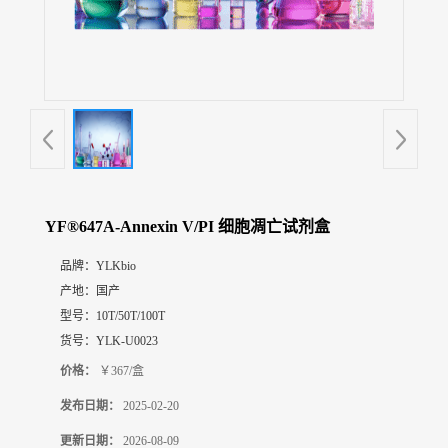
展
厅
证
书
荣
誉
联
系
方
YF®647A-Annexin V/PI 细胞凋亡试剂盒
式
品牌：
YLKbio
产地：
国产
在
线
型号：
10T/50T/100T
留
货号：
YLK-U0023
言
价格：
￥367/盒
发布日期：
2025-02-20
更新日期：
2026-08-09