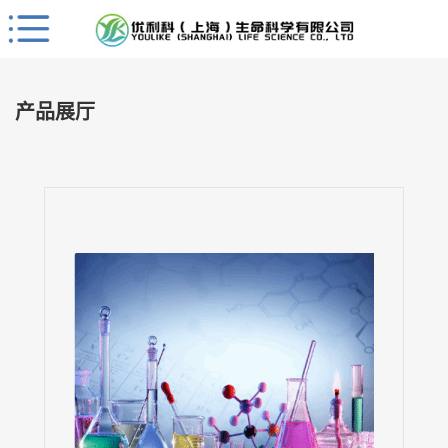
Close
公
司
产品展厅
首
页
公
司
介
绍
公
司
动
态
产
品