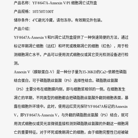
产品名称：YF®647A-Annexin V/PI 细胞凋亡试剂盒
产品规格：10T/50T/100T
储存条件：4℃避光冷藏，请勿冻存。有效期见外包装。
产品介绍：
YF®647A-Annexin V和PI凋亡试剂盒提供了一种快速简便的方法，通过
标记早期凋亡细胞（远红）和坏死或晚期凋亡的细胞（红色），用于检
测细胞凋亡水平。产品可以使用流式细胞仪或其它荧光检测设备进行检
测。
Annexin V（膜联蛋白-V）是一种分子量为35-36KD的Ca2+依赖性磷脂
结合蛋白，可于磷脂酰丝氨酸（PS）选择性结合。磷脂酰丝氨酸
（PS）主要分布在细胞膜内侧，即与细胞浆相邻的一侧。在细胞发生
凋亡的早期，不同类型的细胞都会把磷脂酰丝氨酸外翻到细胞表面，暴
露在细胞外环境中。此时，使用远红荧光探针YF®647A标记的Annexin
V，即YF®647A-Annexin V，与外翻的磷脂酰丝氨酸（PS）结合，就可
用流式细胞仪或荧光显微镜直接检测到磷脂酰丝氨酸的外翻这一细胞凋
亡的重要特征。对于坏死或晚期凋亡的细胞，由于细胞完整性已经被破