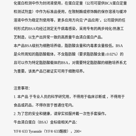
化蛋白检测中作为封闭液使用，在蛋白定量（公司可提供BCA蛋白定量
检测试剂盒）中作为标准品使用，在限制酶或修饰酶的保存溶液与缓冲
溶液中作为稳定剂使用等，更多应用方向见‘产品应用’。公司提供的任
何形式的BSA均经过测定无牛病毒感染，采用专有的两步纯化/热激工
艺制造，以生产出异常一致的高质量牛血清白蛋白产品。
本产品BSA级别为细胞培养级，脂肪酸含量和内毒素含量极低。BSA
是众所周知的脂肪酸载体，不含脂肪酸（要求脂肪酸含量≤0.02%）的
且可以作为特定脂肪酸载体的BSA，对需要特定脂肪酸的细胞培养系尤
为重要。该类产品已被证实可用于细胞培养。
注意事项：
1. 本产品 于专业人员的科学研究用，不得用于临床诊断或 ，不得用于
食品或药品，不得存放于普通住宅内。
2. 为了您的安全和健康，请穿实验服并戴一次性手套操作。
牛血清白蛋白（BSA）金标级
相关产品：
YF® 633 Tyramide（YF® 633酪胺），200×