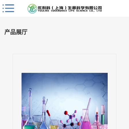
Close
公
司
产品展厅
首
页
公
司
介
绍
公
司
动
态
产
品