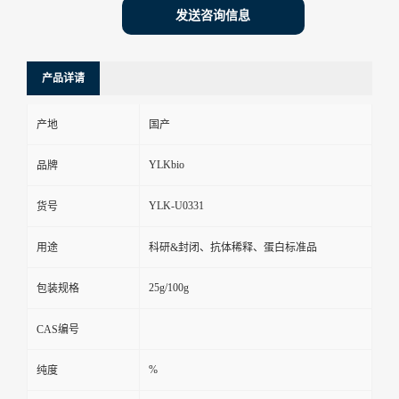
发送咨询信息
产品详请
产地
国产
YLKbio
品牌
YLK-U0331
货号
用途
科研&封闭、抗体稀释、蛋白标准品
25g/100g
包装规格
CAS编号
%
纯度