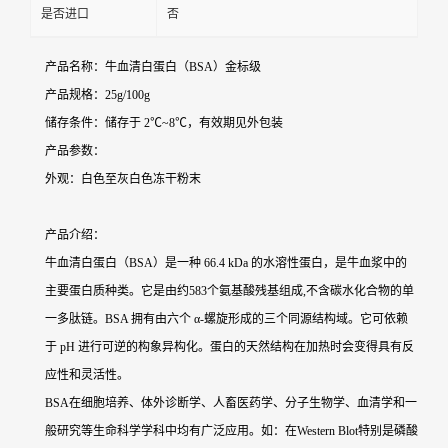
是否进口
否
产品名称：牛血清白蛋白（BSA）金标级
产品规格：25g/100g
储存条件：储存于 2℃~8℃，有效期见外包装
产品参数：
外观：白色至灰白色冻干粉末
产品介绍：
牛血清白蛋白（BSA）是一种 66.4 kDa 的水溶性蛋白，是牛血浆中的
主要蛋白质种类。它是由约583个氨基酸残基组成,不含碳水化合物的单
一多肽链。BSA 拥有由六个 α-螺旋形成的三个同源结构域。它可依赖
于 pH 进行可逆的构象异构化。蛋白的天然结构在加热时会变得具有反
应性和灵活性。
BSA在细胞培养、体外诊断学、人畜医药学、分子生物学、血清学和一
般研究等生命科学学科中均有广泛应用。如：在Western Blot特别是磷酸