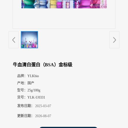
展
厅
证
书
荣
誉
联
系
方
牛血清白蛋白（BSA）金标级
式
品牌：
YLKbio
产地：
国产
在
线
型号：
25g/100g
留
货号：
YLK-U0331
言
发布日期：
2025-03-07
更新日期：
2026-08-07