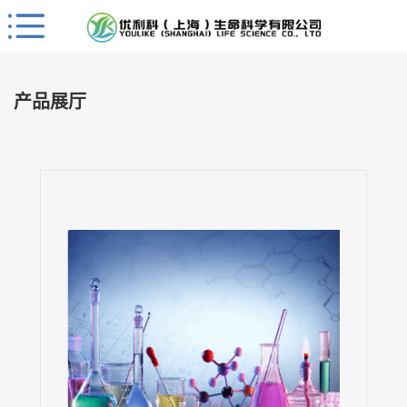
Close
公
司
产品展厅
首
页
公
司
介
绍
公
司
动
态
产
品