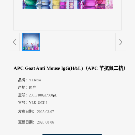
展
厅
证
书
荣
誉
联
系
方
APC Goat Anti-Mouse IgG(H&L)（APC 羊抗鼠二抗）
式
品牌：
YLKbio
产地：
国产
在
线
型号：
20μL/100μL/500μL
留
货号：
YLK-U0311
言
发布日期：
2025-03-07
更新日期：
2026-08-06