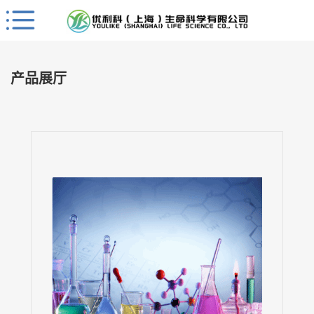
Close
公
司
产品展厅
首
页
公
司
介
绍
公
司
动
态
产
品