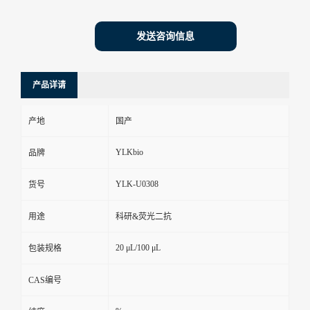
发送咨询信息
产品详请
产地
国产
YLKbio
品牌
YLK-U0308
货号
用途
科研&荧光二抗
20 μL/100 μL
包装规格
CAS编号