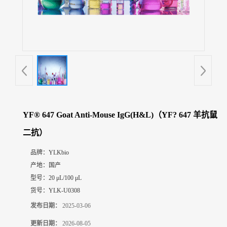
展
厅
证
书
荣
誉
联
系
方
YF® 647 Goat Anti-Mouse IgG(H&L)（YF? 647 羊抗鼠
式
二抗）
在
品牌：
YLKbio
线
产地：
国产
留
型号：
20 μL/100 μL
言
货号：
YLK-U0308
发布日期：
2025-03-06
更新日期：
2026-08-05