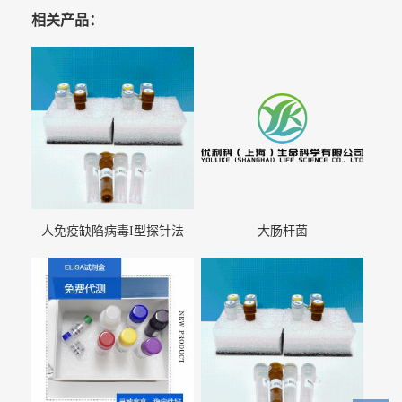
相关产品：
人免疫缺陷病毒I型探针法
大肠杆菌
qRT-PCR试剂盒（不含内参）