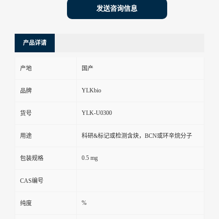
发送咨询信息
产品详请
产地
国产
YLKbio
品牌
YLK-U0300
货号
用途
科研&标记或检测含炔，BCN或环辛烷分子
0.5 mg
包装规格
CAS编号
%
纯度