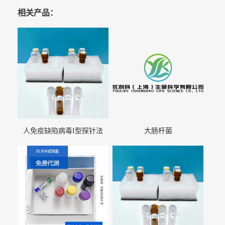
相关产品：
人免疫缺陷病毒I型探针法
大肠杆菌
qRT-PCR试剂盒（不含内参）