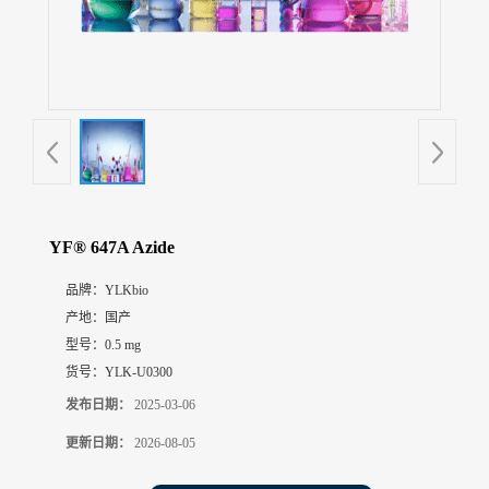
展
厅
证
书
荣
誉
联
系
方
YF® 647A Azide
式
品牌：
YLKbio
产地：
国产
在
线
型号：
0.5 mg
留
货号：
YLK-U0300
言
发布日期：
2025-03-06
更新日期：
2026-08-05