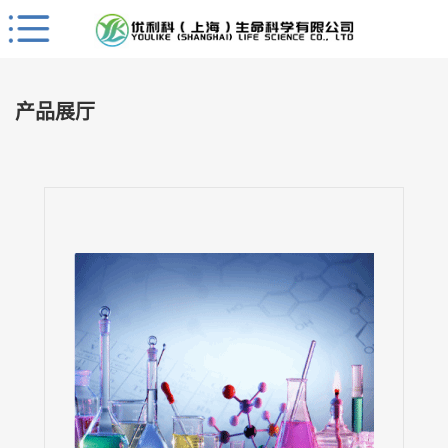
Close
公
司
产品展厅
首
页
公
司
介
绍
公
司
动
态
产
品