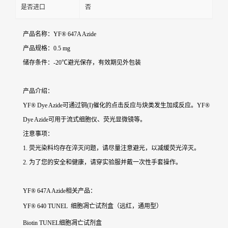
是否进口
否
产品名称：YF® 647A Azide
产品规格：0.5 mg
储存条件：-20℃避光保存，有效期见外包装
产品介绍：
YF® Dye Azide可通过铜(I)催化的点击反应与炔类发生加成反应。YF®
Dye Azide可用于流式细胞仪、荧光显微镜等。
注意事项：
1. 荧光染料均存在淬灭问题，请尽量注意避光，以减缓荧光淬灭。
2. 为了您的安全和健康，请穿实验服并戴一次性手套操作。
YF® 647A Azide
相关产品：
YF® 640 TUNEL 细胞凋亡试剂盒（远红，通用型）
Biotin TUNEL细胞凋亡试剂盒