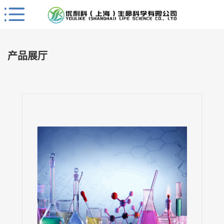
Close
公
司
产品展厅
首
页
公
司
介
绍
公
司
动
态
产
品