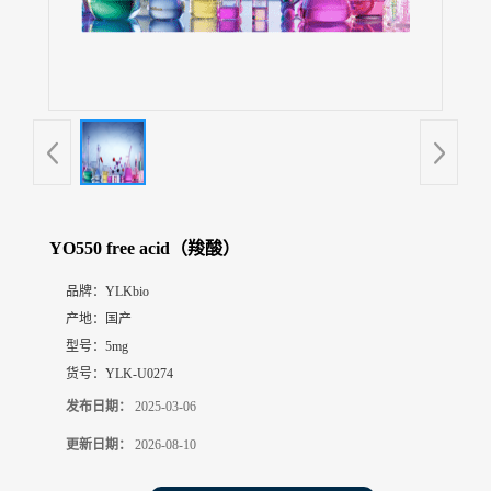
展
厅
证
书
荣
誉
联
系
方
YO550 free acid（羧酸）
式
品牌：
YLKbio
产地：
国产
在
线
型号：
5mg
留
货号：
YLK-U0274
言
发布日期：
2025-03-06
更新日期：
2026-08-10