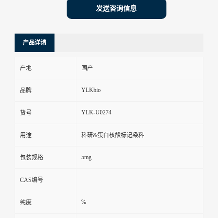
发送咨询信息
产品详请
产地
国产
YLKbio
品牌
YLK-U0274
货号
用途
科研&蛋白核酸标记染料
5mg
包装规格
CAS编号
%
纯度