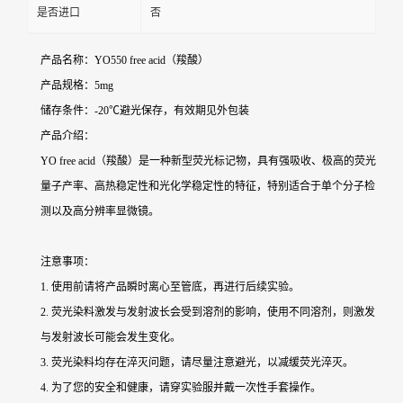
是否进口
否
产品名称：YO550 free acid（羧酸）
产品规格：5mg
储存条件：-20℃避光保存，有效期见外包装
产品介绍：
YO free acid（羧酸）是一种新型荧光标记物，具有强吸收、极高的荧光
量子产率、高热稳定性和光化学稳定性的特征，特别适合于单个分子检
测以及高分辨率显微镜。
注意事项：
1. 使用前请将产品瞬时离心至管底，再进行后续实验。
2. 荧光染料激发与发射波长会受到溶剂的影响，使用不同溶剂，则激发
与发射波长可能会发生变化。
3. 荧光染料均存在淬灭问题，请尽量注意避光，以减缓荧光淬灭。
4. 为了您的安全和健康，请穿实验服并戴一次性手套操作。