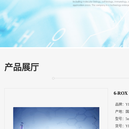
展
厅
证
书
荣
誉
联
系
方
产品展厅
式
在
线
6-RO
留
言
品牌：
Y
产地：
国
型号：
5
货号：
Y