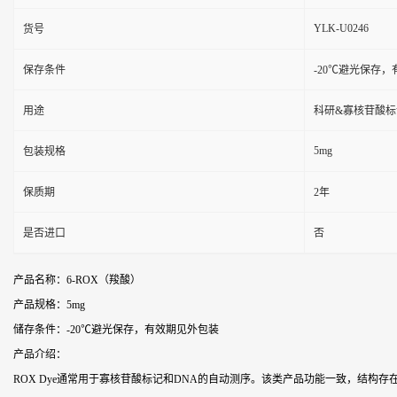
YLK-U0246
货号
保存条件
-20℃避光保存
用途
科研&寡核苷酸标
5mg
包装规格
保质期
2年
是否进口
否
产品名称：6-ROX（羧酸）
产品规格：5mg
储存条件：-20℃避光保存，有效期见外包装
产品介绍：
ROX Dye通常用于寡核苷酸标记和DNA的自动测序。该类产品功能一致，结构