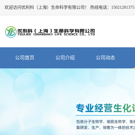
欢迎访问优利科（上海）生命科学有限公司！
Close
热线电话：
15021281375
公
司
首
页
公
公司首页
公司介绍
公司动态
司
介
绍
公
司
动
态
产
品