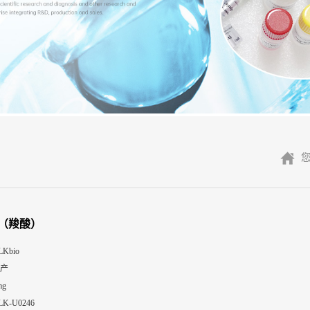
X（羧酸）
LKbio
产
mg
LK-U0246