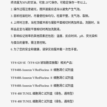
终浓度为50%的甘油，可放-20℃保存。可稳定保存一年以上。
2. 操作过程注意避光，搅拌速度应适当以避免产生气泡。
3. 层析柱装柱时，尽量使柱体均匀，柱面平整，无气泡、裂隙。
4. 上样时注意，当柱顶缓冲液与凝胶平面相切时再加样品，洗脱时，当
样品走至与凝胶平面相切时再加洗脱液。
5. 影响标记效率的其他因素还包括：温度、反应时间、pH、荧光染料
与蛋白的量等，需注意控制。
6. 为了您的安全和健康，请穿实验服并戴一次性手套。
YF® 620 SE（YF® 620 琥珀酰亚胺酯）
相关产品：
YF®488-Annexin V/RedNucleus Ⅱ 细胞凋亡试剂盒
YF®488-Annexin V/RedNucleus Ⅱ 细胞凋亡试剂盒
YF®488-Annexin V/RedNucleus Ⅱ 细胞凋亡试剂盒
YF® 488 TUNEL 细胞凋亡试剂盒（绿色，通用型）
YF® 488 TUNEL 细胞凋亡试剂盒（绿色，通用型）