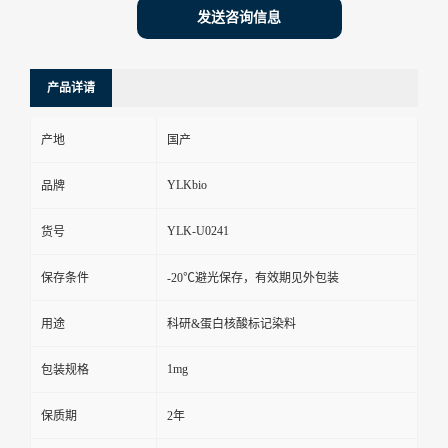
发送咨询信息
产品详请
产地
国产
YLKbio
品牌
YLK-U0241
货号
保存条件
-20℃避光保存，有效期见外包装
用途
科研&蛋白核酸标记染料
1mg
包装规格
保质期
2年