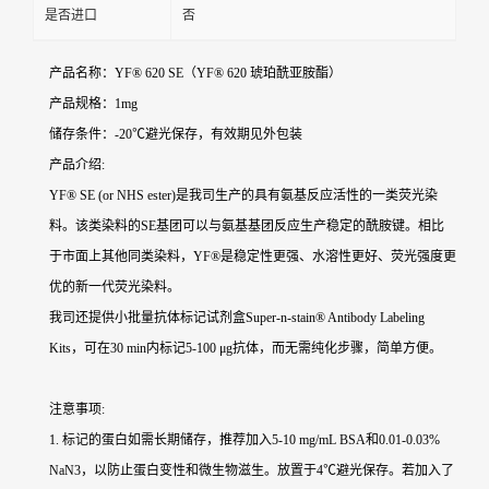
是否进口
否
产品名称：YF® 620 SE（YF® 620 琥珀酰亚胺酯）
产品规格：1mg
储存条件：-20℃避光保存，有效期见外包装
产品介绍:
YF® SE (or NHS ester)是我司生产的具有氨基反应活性的一类荧光染
料。该类染料的SE基团可以与氨基基团反应生产稳定的酰胺键。相比
于市面上其他同类染料，YF®是稳定性更强、水溶性更好、荧光强度更
优的新一代荧光染料。
我司还提供小批量抗体标记试剂盒Super-n-stain® Antibody Labeling
Kits，可在30 min内标记5-100 μg抗体，而无需纯化步骤，简单方便。
注意事项:
1. 标记的蛋白如需长期储存，推荐加入5-10 mg/mL BSA和0.01-0.03%
NaN3，以防止蛋白变性和微生物滋生。放置于4℃避光保存。若加入了