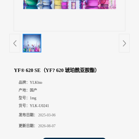
展
厅
证
书
荣
誉
联
系
方
YF® 620 SE（YF? 620 琥珀酰亚胺酯）
式
品牌：
YLKbio
产地：
国产
在
线
型号：
1mg
留
货号：
YLK-U0241
言
发布日期：
2025-03-06
更新日期：
2026-08-07