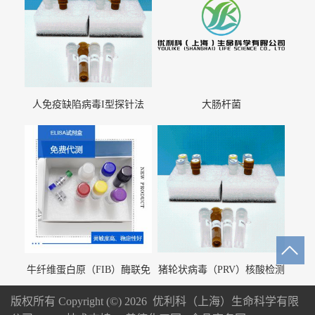
人免疫缺陷病毒I型探针法
大肠杆菌
qRT-PCR试剂盒（不含内参）
牛纤维蛋白原（FIB）酶联免
猪轮状病毒（PRV）核酸检测
疫分析试剂盒
试剂盒（荧光 PCR 法）
版权所有 Copyright (©) 2026
优利科（上海）生命科学有限