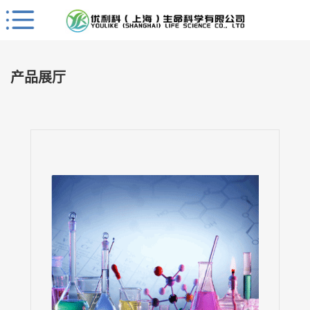
Close
公
司
产品展厅
首
页
公
司
介
绍
公
司
动
态
产
品