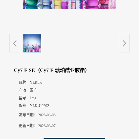
展
厅
证
书
荣
誉
联
系
方
Cy7-E SE（Cy7-E 琥珀酰亚胺酯）
式
品牌：
YLKbio
产地：
国产
在
线
型号：
1mg
留
货号：
YLK-U0202
言
发布日期：
2025-03-06
更新日期：
2026-08-07