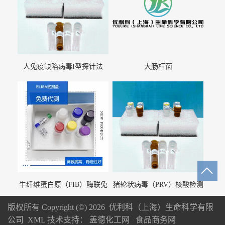
人免疫缺陷病毒I型探针法
大肠杆菌
qRT-PCR试剂盒（不含内参）
牛纤维蛋白原（FIB）酶联免
猪轮状病毒（PRV）核酸检测
疫分析试剂盒
试剂盒（荧光 PCR 法）
版权所有 Copyright (©) 2026
优利科（上海）生命科学有限
公司
XML
技术支持：
盖德化工网
食品商务网