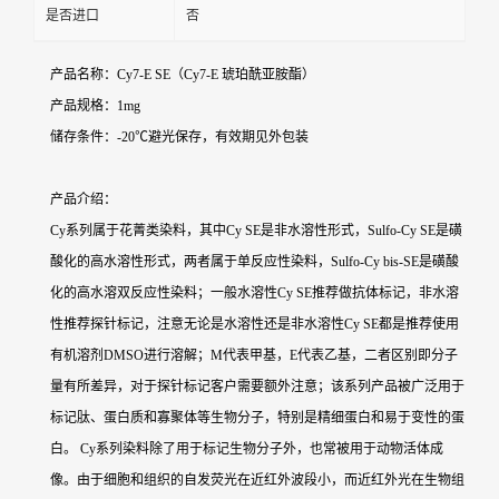
是否进口
否
产品名称：Cy7-E SE（Cy7-E 琥珀酰亚胺酯）
产品规格：1mg
储存条件：-20℃避光保存，有效期见外包装
产品介绍：
Cy系列属于花菁类染料，其中Cy SE是非水溶性形式，Sulfo-Cy SE是磺
酸化的高水溶性形式，两者属于单反应性染料，Sulfo-Cy bis-SE是磺酸
化的高水溶双反应性染料；一般水溶性Cy SE推荐做抗体标记，非水溶
性推荐探针标记，注意无论是水溶性还是非水溶性Cy SE都是推荐使用
有机溶剂DMSO进行溶解；M代表甲基，E代表乙基，二者区别即分子
量有所差异，对于探针标记客户需要额外注意；该系列产品被广泛用于
标记肽、蛋白质和寡聚体等生物分子，特别是精细蛋白和易于变性的蛋
白。 Cy系列染料除了用于标记生物分子外，也常被用于动物活体成
像。由于细胞和组织的自发荧光在近红外波段小，而近红外光在生物组