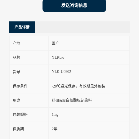
发送咨询信息
产品详请
产地
国产
YLKbio
品牌
YLK-U0202
货号
保存条件
-20℃避光保存，有效期见外包装
用途
科研&蛋白核酸标记染料
1mg
包装规格
保质期
2年