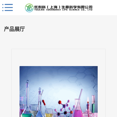
Close
公
司
产品展厅
首
页
公
司
介
绍
公
司
动
态
产
品