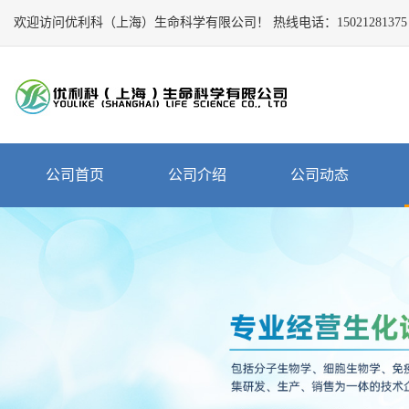
欢迎访问优利科（上海）生命科学有限公司！
Close
热线电话：
15021281375
公
司
首
页
公
公司首页
公司介绍
公司动态
司
介
绍
公
司
动
态
产
品