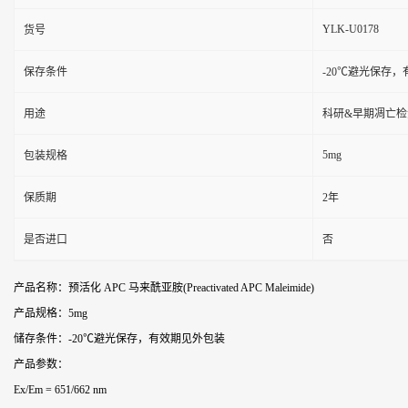
YLK-U0178
货号
保存条件
-20℃避光保存
用途
科研&早期凋亡检测
5mg
包装规格
保质期
2年
是否进口
否
产品名称：预活化 APC 马来酰亚胺(Preactivated APC Maleimide)
产品规格：5mg
储存条件：-20℃避光保存，有效期见外包装
产品参数：
Ex/Em = 651/662 nm