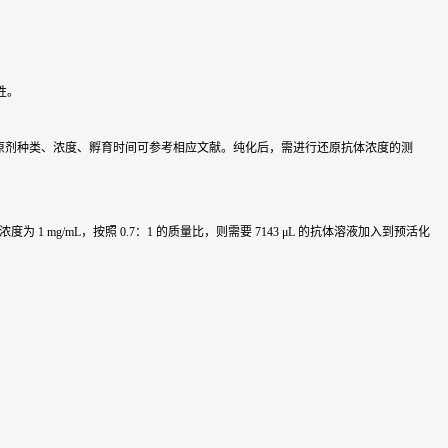
性。
进行。还原剂种类、浓度、孵育时间可参考相应文献。纯化后，需进行还原抗体浓度的测
 mg/mL，按照 0.7：1 的质量比，则需要 7143 μL 的抗体溶液加入到预活化
。