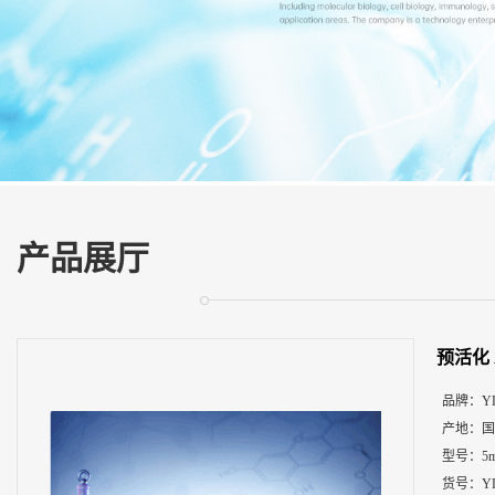
展
厅
证
书
荣
誉
联
系
方
产品展厅
式
在
线
预活化 A
留
言
品牌：
Y
产地：
国
型号：
5
货号：
Y