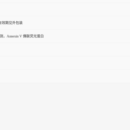
，有效期见外包装
，Annexin V 偶联荧光蛋白