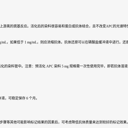
反应染料，可与蛋白上游离的巯基反应。活化后的染料很容易和蛋白或抗体结合，且不改变APC的光谱特
 1 mg/mL，如果低于 1 mg/mL，则应浓缩抗体。抗体还原可以在磷酸盐缓冲液中
染料管中。注意：预活化 APC 染料 5 mg 规格需一次性使用完毕，即若抗体溶液浓度为 1
液，可稳定保存 6 个月。
记步骤等其他可能影响标记结果的因素后，可考虑降低抗体质量来达到较好的标记效果