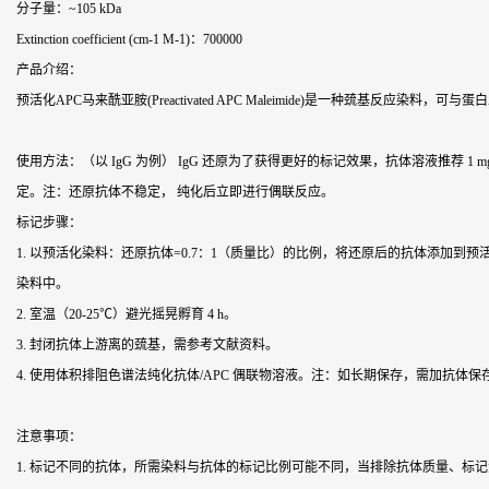
分子量：~105 kDa
Extinction coefficient (cm-1 M-1)：700000
产品介绍：
预活化APC马来酰亚胺(Preactivated APC Maleimide)是一种巯基
使用方法：（以 IgG 为例） IgG 还原为了获得更好的标记效果，抗体溶液推荐
定。注：还原抗体不稳定， 纯化后立即进行偶联反应。
标记步骤：
1. 以预活化染料：还原抗体=0.7：1（质量比）的比例，将还原后的抗体添加到预活化的
染料中。
2. 室温（20-25℃）避光摇晃孵育 4 h。
3. 封闭抗体上游离的巯基，需参考文献资料。
4. 使用体积排阻色谱法纯化抗体/APC 偶联物溶液。注：如长期保存，需加抗体保存
注意事项：
1. 标记不同的抗体，所需染料与抗体的标记比例可能不同，当排除抗体质量、标