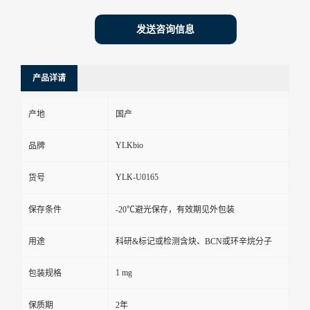
发送咨询信息
产品详请
产地
国产
YLKbio
品牌
YLK-U0165
货号
保存条件
-20℃避光保存，有效期见外包装
用途
科研&标记或检测含炔、BCN或环辛烷分子
1 mg
包装规格
保质期
2年