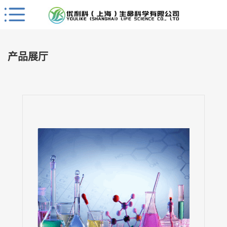
Close
公
司
产品展厅
首
页
公
司
介
绍
公
司
动
态
产
品