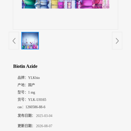
展
厅
证
书
荣
誉
联
系
方
Biotin Azide
式
品牌：
YLKbio
产地：
国产
在
线
型号：
1 mg
留
货号：
YLK-U0165
言
cas：
1260586-88-6
发布日期：
2025-03-04
更新日期：
2026-08-07