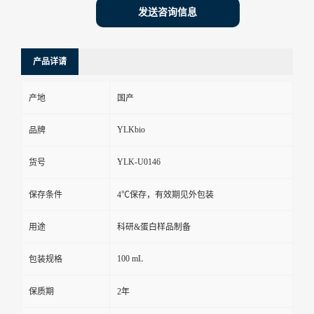
发送咨询信息
产品详请
产地
国产
YLKbio
品牌
YLK-U0146
货号
保存条件
4℃保存，有效期见外包装
用途
科研&蛋白样品制备
100 mL
包装规格
保质期
2年