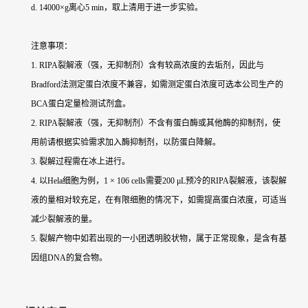
d. 14000×g离心5 min，取上清用于进一步实验。
注意事项：
1. RIPA裂解液（强，无抑制剂）含有较高浓度的去垢剂，因此与
Bradford法测定蛋白浓度不兼容，如需测定蛋白浓度可选本公司生产的
BCA蛋白定量检测试剂盒。
2. RIPA裂解液（强，无抑制剂）不含有蛋白酶或其他酶的抑制剂，使
用前请根据实验需求加入酶抑制剂，以防蛋白降解。
3. 裂解过程需在冰上进行。
4. 以Hela细胞为例，1 × 106 cells需要200 μL预冷的RIPA裂解液，该裂解
液的量相对较充足，在有限细胞的情况下，如需提高蛋白浓度，可适当
减少裂解液的量。
5. 裂解产物中如若出现的一小团透明胶状物，属于正常现象，是含有基
因组DNA的复合物。