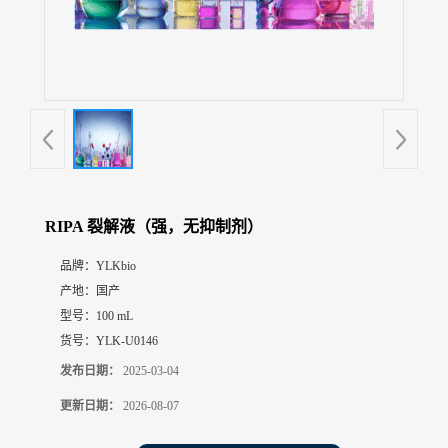
展
厅
证
书
荣
誉
联
系
方
RIPA 裂解液（强，无抑制剂）
式
品牌：
YLKbio
产地：
国产
在
线
型号：
100 mL
留
货号：
YLK-U0146
言
发布日期：
2025-03-04
更新日期：
2026-08-07