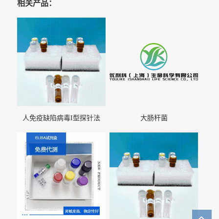
相关产品：
人免疫缺陷病毒I型探针法
大肠杆菌
qRT-PCR试剂盒（不含内参）