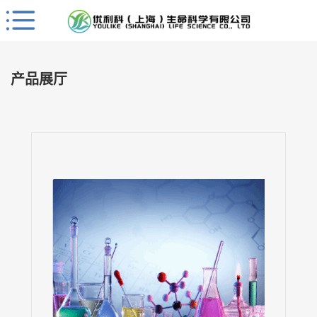
Close
公
司
产品展厅
首
页
公
司
介
绍
公
司
动
态
产
品