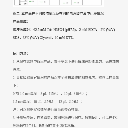
图二. 本产品在不同胶浓度以及在同的电泳缓冲液中迁移情况
产品组成：
缓冲液成分：62.5 mM Tris-H3PO4 (pH7.5)，2 mM EDTA，2% (W/V)
SDS，33% (W/V) Glycerol，10 mM DTT。
使用方法：
1. 从储存冰箱中取出产品，置于室温下进行解冻并轻柔混匀。无需加热
煮沸。
2. 直接吸取适宜体积的产品点样至蛋白凝胶的相应孔内。推荐点样量如
下：
0.75-1.0 mm厚度：8 μL（15孔），10 μL（10孔）；
1.5 mm厚度：10 μL（15孔），12 μL（10孔）；
注：可以根据实验情况进行适当调整点样量。
3. 使用完毕后，拧紧管盖，放回冰箱进行保存。短期使用，可以在4℃
冰箱保存2个月。长期保存置于-20℃冰箱。