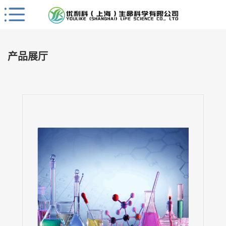
Close
公
司
产品展厅
首
页
公
司
介
绍
公
司
动
态
产
品