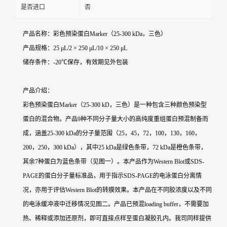
是否进口
否
产品名称：彩色预染蛋白Marker（25-300 kDa，三色）
产品规格：25 μL/2 × 250 μL/10 × 250 μL
储存条件：-20℃保存，有效期见外包装
产品介绍：
彩色预染蛋白Marker（25-300 kD，三色）是一种包含三种颜色预染型
蛋白的混合物。产品9种不同分子量大小的高纯度重组蛋白预混制备而
成，涵盖25-300 kDa的分子量范围（25，45，72，100，130，160，
200，250，300 kDa），其中25 kDa是绿色条带，72 kDa是橙色条带，
其余7种蛋白为蓝色条带（见图一）。本产品作为Western Blot或SDS-
PAGE的蛋白分子量标准品，用于指示SDS-PAGE的电泳蛋白分离情
况，亦用于评估Western Blot的转膜效果。本产品在不同胶浓度以及不同
的电泳缓冲液中迁移情况见图二。产品已预混loading buffer，不需要加
热、稀释或添加还原剂，即可直接点样至蛋白凝胶孔内。我司同样提供