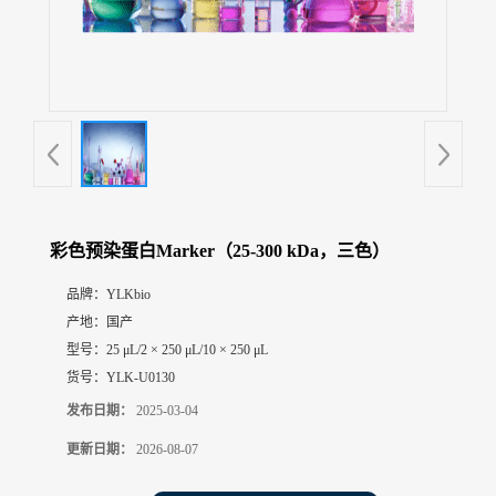
展
厅
证
书
荣
誉
联
系
方
彩色预染蛋白Marker（25-300 kDa，三色）
式
品牌：
YLKbio
产地：
国产
在
线
型号：
25 μL/2 × 250 μL/10 × 250 μL
留
货号：
YLK-U0130
言
发布日期：
2025-03-04
更新日期：
2026-08-07