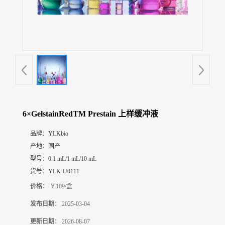
展
厅
证
书
荣
誉
联
系
方
6×GelstainRedTM Prestain 上样缓冲液
式
品牌：
YLKbio
产地：
国产
在
线
型号：
0.1 mL/1 mL/10 mL
留
货号：
YLK-U0111
言
价格：
￥109/盒
发布日期：
2025-03-04
更新日期：
2026-08-07