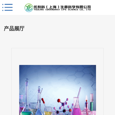
Close
公
司
产品展厅
首
页
公
司
介
绍
公
司
动
态
产
品