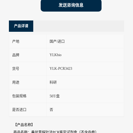
发送咨询信息
产品详请
产地
国产/进口
YLKbio
品牌
YLK-PCR3423
货号
用途
科研
包装规格
50T/盒
是否进口
否
【产品名称】
商品名称：垂盆草探针法PCR鉴定试剂盒（不含内参）