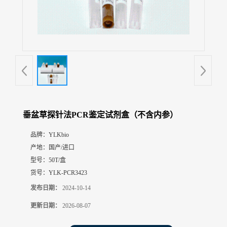
展
厅
证
书
荣
誉
联
系
方
垂盆草探针法PCR鉴定试剂盒（不含内参）
式
品牌：
YLKbio
产地：
国产/进口
在
线
型号：
50T/盒
留
货号：
YLK-PCR3423
言
发布日期：
2024-10-14
更新日期：
2026-08-07