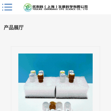
Close
公
司
产品展厅
首
页
公
司
介
绍
公
司
动
态
产
品