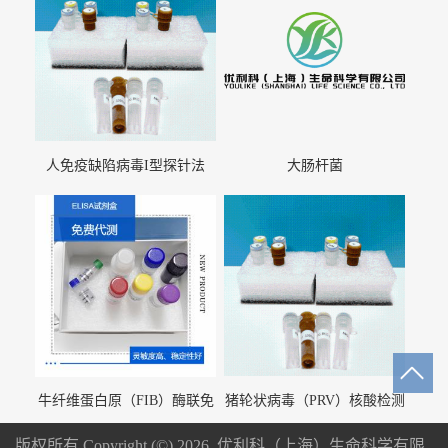
人免疫缺陷病毒I型探针法
大肠杆菌
qRT-PCR试剂盒（不含内参）
牛纤维蛋白原（FIB）酶联免
猪轮状病毒（PRV）核酸检测
疫分析试剂盒
试剂盒（荧光 PCR 法）
版权所有 Copyright (©) 2026
优利科（上海）生命科学有限