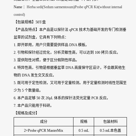
Name ：
Herba sedi(Sedum sarmentosum)Probe qPCR Kit(without internal
control)
【包装规格】50T/盒
【产品及特点】本产品是以探针法 qPCR 技术为基础开发的专门检测
垂
盆草
的试剂盒，它具有下列特点：
1. 即开即用，用户只需要提供样品 DNA 模板。
2. 引物和探针经过优化，分析灵敏性高，可以达到 100 拷贝/反应。
3. 提供阳性对照，便于区分假阴性样品。
4. 特异性高，引物是根据
垂盆草
DNA 高度保守区设计，不会跟其他生
物的 DNA 发生交叉反应。
5. 既可用于定性检测，又可用于定量检测。用于定量检测时线性范围至
少为 5 个数量级。
6. 本产品足够 50 次 20μL 体系的探针法荧光定量 PCR 反应。
7. 本产品只能用于科研。
【规格及成分】
成分
规格
包装材料
2×Probe qPCR MasterMix
0.5 mL
0.5 mL本色盖