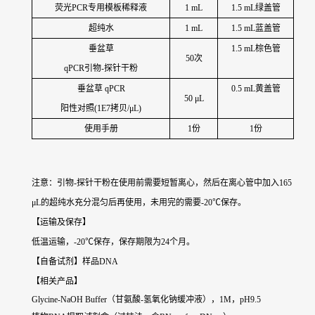
荧光PCR专用模板稀释液
1 mL
1.5 mL绿盖管
超纯水
1 mL
1.5 mL蓝盖管
垂盆草
1.5 mL棕色管
50次
qPCR引物-探针干粉
垂盆草
qPCR
0.5 mL黄盖管
50 μL
阳性对照(1E7拷贝/μL)
使用手册
1份
1份
注意：引物-探针干粉在使用前需要短暂离心，然后在离心管中加入165
μL的超纯水充分混匀后再使用，未用完的需要-20℃保存。
【运输及保存】
低温运输，-20℃保存，保存期限为24个月。
【自备试剂】样品DNA
【相关产品】
Glycine-NaOH Buffer（甘氨酸-氢氧化钠缓冲液），1M，pH9.5