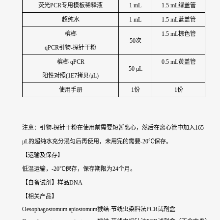
荧光PCR专用模板稀释液
1 mL
1.5 mL绿盖管
超纯水
1 mL
1.5 mL蓝盖管
槟榔
1.5 mL棕色管
50次
qPCR引物-探针干粉
槟榔
qPCR
0.5 mL黄盖管
50 μL
阳性对照(1E7拷贝/μL)
使用手册
1份
1份
注意：引物-探针干粉在使用前需要短暂离心，然后在离心管中加入165
μL的超纯水充分混匀后再使用，未用完的需要-20℃保存。
【运输及保存】
低温运输，-20℃保存，保存期限为24个月。
【自备试剂】样品DNA
【相关产品】
Oesophagostomum apiostomum猴结-节线虫染料法PCR试剂盒