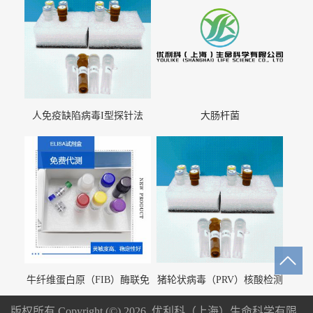
人免疫缺陷病毒I型探针法
大肠杆菌
qRT-PCR试剂盒（不含内参）
牛纤维蛋白原（FIB）酶联免
猪轮状病毒（PRV）核酸检测
疫分析试剂盒
试剂盒（荧光 PCR 法）
版权所有 Copyright (©) 2026
优利科（上海）生命科学有限