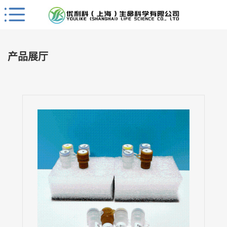
Close
公
司
产品展厅
首
页
公
司
介
绍
公
司
动
态
产
品