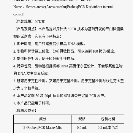
Name ：Semen arecae(Areca catechu)Probe qPCR Kit(without internal
control)
【包装规格】50T/盒
【产品及特点】本产品是以探针法 qPCR 技术为基础开发的专门检测
槟
榔
的试剂盒，它具有下列特点：
1. 即开即用，用户只需要提供样品 DNA 模板。
2. 引物和探针经过优化，分析灵敏性高，可以达到 100 拷贝/反应。
3. 提供阳性对照，便于区分假阴性样品。
4. 特异性高，引物是根据
槟榔
DNA 高度保守区设计，不会跟其他生物
的 DNA 发生交叉反应。
5. 既可用于定性检测，又可用于定量检测。用于定量检测时线性范围至
少为 5 个数量级。
6. 本产品足够 50 次 20μL 体系的探针法荧光定量 PCR 反应。
7. 本产品只能用于科研。
【规格及成分】
成分
规格
包装材料
2×Probe qPCR MasterMix
0.5 mL
0.5 mL本色盖