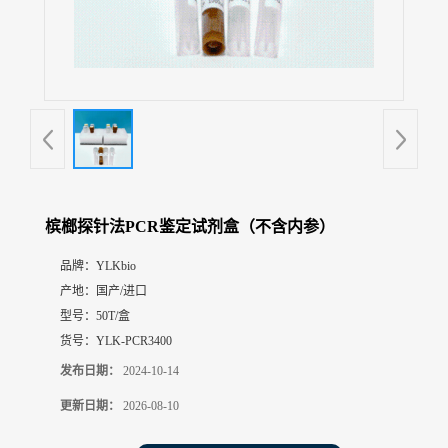
展
厅
证
书
荣
誉
联
系
方
槟榔探针法PCR鉴定试剂盒（不含内参）
式
品牌：
YLKbio
产地：
国产/进口
在
线
型号：
50T/盒
留
货号：
YLK-PCR3400
言
发布日期：
2024-10-14
更新日期：
2026-08-10