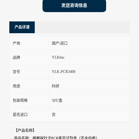
发送咨询信息
产品详请
产地
国产/进口
YLKbio
品牌
YLK-PCR3400
货号
用途
科研
包装规格
50T/盒
是否进口
否
【产品名称】
商品名称：槟榔探针法PCR鉴定试剂盒（不含内参）