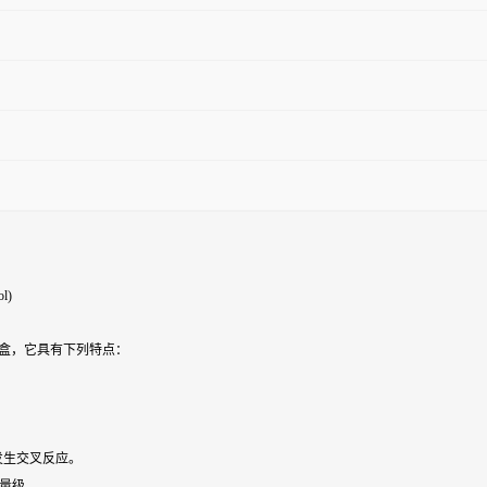
ol)
剂盒，它具有下列特点：
 发生交叉反应。
数量级。