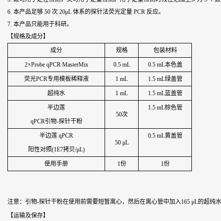
6. 本产品足够 50 次 20μL 体系的探针法荧光定量 PCR 反应。
7. 本产品只能用于科研。
【规格及成分】
成分
规格
包装材料
2×Probe qPCR MasterMix
0.5 mL
0.5 mL本色盖
荧光PCR专用模板稀释液
1 mL
1.5 mL绿盖管
超纯水
1 mL
1.5 mL蓝盖管
半边莲
1.5 mL棕色管
50次
qPCR引物-探针干粉
半边莲 qPCR
0.5 mL黄盖管
50 μL
阳性对照(1E7拷贝/μL)
使用手册
1份
1份
注意：引物-探针干粉在使用前需要短暂离心，然后在离心管中加入165 μL的超纯
【运输及保存】