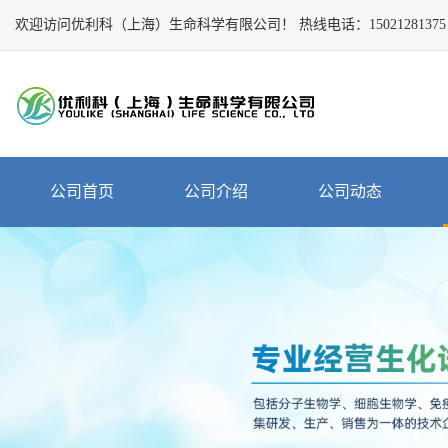
欢迎访问优利科（上海）生命科学有限公司！
Close
热线电话：
15021281375
公
司
首
页
公
公司首页
公司介绍
公司动态
司
介
绍
公
司
动
态
产
品