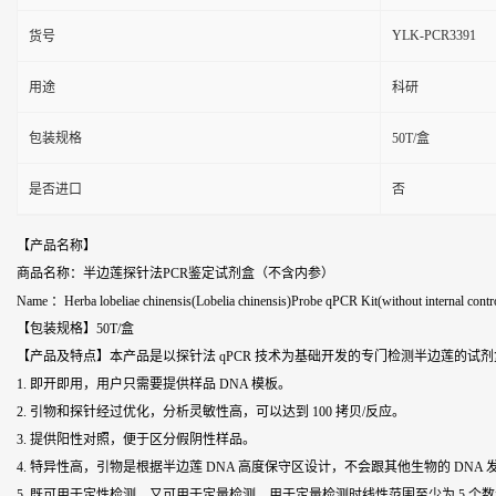
YLK-PCR3391
货号
用途
科研
包装规格
50T/盒
是否进口
否
【产品名称】
商品名称：半边莲探针法PCR鉴定试剂盒（不含内参）
Name ：Herba lobeliae chinensis(Lobelia chinensis)Probe qPCR Kit(without internal contr
【包装规格】50T/盒
【产品及特点】本产品是以探针法 qPCR 技术为基础开发的专门检测半边莲的试
1. 即开即用，用户只需要提供样品 DNA 模板。
2. 引物和探针经过优化，分析灵敏性高，可以达到 100 拷贝/反应。
3. 提供阳性对照，便于区分假阴性样品。
4. 特异性高，引物是根据半边莲 DNA 高度保守区设计，不会跟其他生物的 DNA
5. 既可用于定性检测，又可用于定量检测。用于定量检测时线性范围至少为 5 个