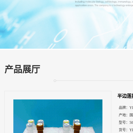
展
厅
证
书
荣
誉
联
系
方
产品展厅
式
在
线
半边莲
留
言
品牌：
Y
产地：
国
型号：
5
货号：
Y