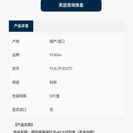
发送咨询信息
产品详请
产地
国产/进口
YLKbio
品牌
YLK-PCR3275
货号
用途
科研
包装规格
50T/盒
是否进口
否
【产品名称】
商品名称：细环病毒探针法qPCR试剂盒（不含内参）