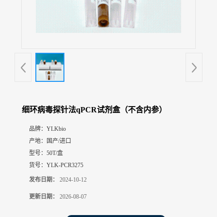
展
厅
证
书
荣
誉
联
系
方
细环病毒探针法qPCR试剂盒（不含内参）
式
品牌：
YLKbio
产地：
国产/进口
在
线
型号：
50T/盒
留
货号：
YLK-PCR3275
言
发布日期：
2024-10-12
更新日期：
2026-08-07