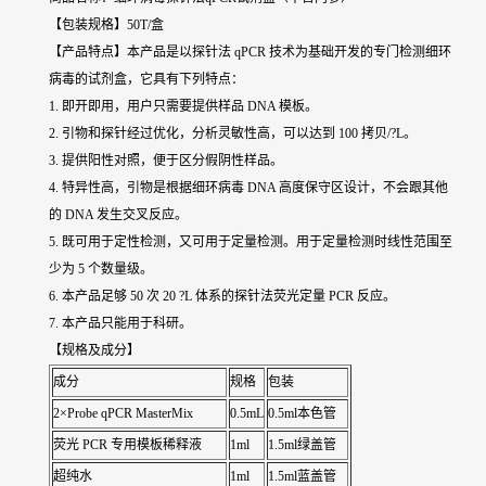
【包装规格】50T/盒
【产品特点】本产品是以探针法 qPCR 技术为基础开发的专门检测
细环
病毒
的试剂盒，它具有下列特点：
1. 即开即用，用户只需要提供样品 DNA 模板。
2. 引物和探针经过优化，分析灵敏性高，可以达到 100 拷贝/?L。
3. 提供阳性对照，便于区分假阴性样品。
4. 特异性高，引物是根据
细环病毒
DNA 高度保守区设计，不会跟其他
的 DNA 发生交叉反应。
5. 既可用于定性检测，又可用于定量检测。用于定量检测时线性范围至
少为 5 个数量级。
6. 本产品足够 50 次 20 ?L 体系的探针法荧光定量 PCR 反应。
7. 本产品只能用于科研。
【规格及成分】
成分
规格
包装
2×Probe qPCR MasterMix
0.5mL
0.5ml本色管
荧光 PCR 专用模板稀释液
1ml
1.5ml绿盖管
超纯水
1ml
1.5ml蓝盖管