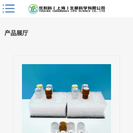
Close
公
司
产品展厅
首
页
公
司
介
绍
公
司
动
态
产
品