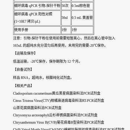
细环病毒
qPCR 引物-探针干粉
50次
0.5ml棕色管
细环病毒
qPCR 阳性对照
50ul
0.5 mL 黄盖管
(1×10E7 拷贝/μL)
使用手册
1份
1份
注意：引物-探针干粉在使用前需要短暂离心，然后在离心管中加入
165uL 的超纯水充分混匀后再使用，未用完的需要-20℃保存。
【运输及保存】
低温运输，-20℃保存，保存期限为 12 个月。
【自备试剂】
样品 RNA，超纯水，核酸纯化试剂盒。
【相关产品】
Cladosporium cucumerinum黄瓜黑星病菌染料法PCR试剂盒
Citrus Tristeza Virus(CTV)柑橘衰退病毒染料法RT-PCR试剂盒
山茶花腐病菌染料法PCR试剂盒
Chrysomyxa arctostaphyli云杉帚锈病菌染料法PCR试剂盒
Chrysanthemum Virus B(CVB)菊花病毒B型染料法PCR试剂盒
Chilli Veinal Mottle Virus(ChiVMV)辣椒叶脉斑驳病毒染料法RT-PCR试剂盒