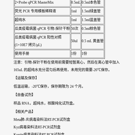
2×Probe qPCR MasterMix
0.5mL
0.5ml本色管
荧光 PCR 专用模板稀释液
1ml
1.5ml绿盖管
超纯水
1ml
1.5ml蓝盖管
瓜类疫霉病菌 qPCR 引物-探针干粉
50次
0.5ml棕色管
瓜类疫霉病菌 qPCR 阳性对照
50ul
0.5 mL 黄盖管
(1×10E7 拷贝/μL)
使用手册
1份
1份
注意：引物-探针干粉在使用前需要短暂离心，然后在离心管中加入
165uL 的超纯水充分混匀后再使用，未用完的需要-20℃保存。
【运输及保存】
低温运输，-20℃保存，保存期限为 24 个月。
【自备试剂】
样品 RNA，超纯水，核酸纯化试剂盒。
【相关产品】
Meta肺-炎病毒染料法RT-PCR试剂盒
Kyz病毒染料法RT-PCR试剂盒
Kunjin病毒染料法RT-PCR试剂盒