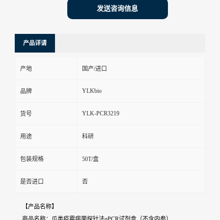
发送咨询信息
产品详请
产地
国产/进口
YLKbio
品牌
YLK-PCR3219
货号
用途
科研
包装规格
50T/盒
是否进口
否
【产品名称】
商品名称：瓜类疫霉病菌探针法qPCR试剂盒（不含内参）