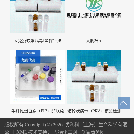
人免疫缺陷病毒I型探针法
大肠杆菌
qRT-PCR试剂盒（不含内参）
牛纤维蛋白原（FIB）酶联免
猪轮状病毒（PRV）核酸检测
疫分析试剂盒
试剂盒（荧光 PCR 法）
版权所有 Copyright (©) 2026
优利科（上海）生命科学有限
公司
XML
技术支持：
盖德化工网
食品商务网