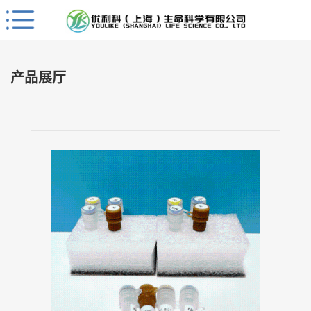
Close
公
司
产品展厅
首
页
公
司
介
绍
公
司
动
态
产
品