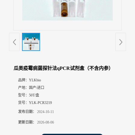
展
厅
证
书
荣
誉
联
系
方
瓜类疫霉病菌探针法qPCR试剂盒（不含内参）
式
品牌：
YLKbio
产地：
国产/进口
在
线
型号：
50T/盒
留
货号：
YLK-PCR3219
言
发布日期：
2024-10-11
更新日期：
2026-08-06