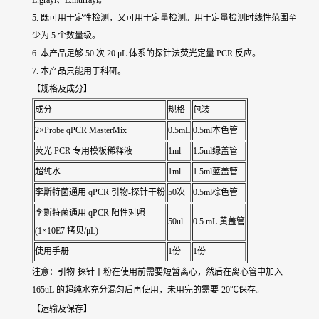
L.grayi、L.murrayi。
5. 既可用于定性检测，又可用于定量检测。用于定量检测时线性范围至
少为 5 个数量级。
6. 本产品足够 50 次 20 μL 体系的探针法荧光定量 PCR 反应。
7. 本产品只能用于科研。
【规格及成分】
成分
规格
包装
2×Probe qPCR MasterMix
0.5mL
0.5ml本色管
荧光 PCR 专用模板稀释液
1ml
1.5ml绿盖管
超纯水
1ml
1.5ml蓝盖管
李斯特菌通用 qPCR 引物-探针干粉
50次
0.5ml棕色管
李斯特菌通用 qPCR 阳性对照
50ul
0.5 mL 黄盖管
(1×10E7 拷贝/μL)
使用手册
1份
1份
注意：引物-探针干粉在使用前需要短暂离心，然后在离心管中加入
165uL 的超纯水充分混匀后再使用，未用完的需要-20℃保存。
【运输及保存】