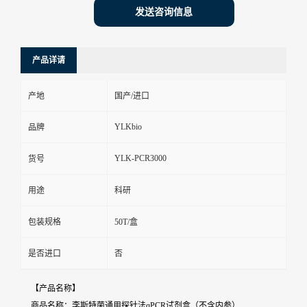
发送咨询信息
产品详请
产地
国产/进口
YLKbio
品牌
YLK-PCR3000
货号
用途
科研
包装规格
50T/盒
是否进口
否
【产品名称】
商品名称：李斯特菌通用探针法qPCR试剂盒（不含内参）