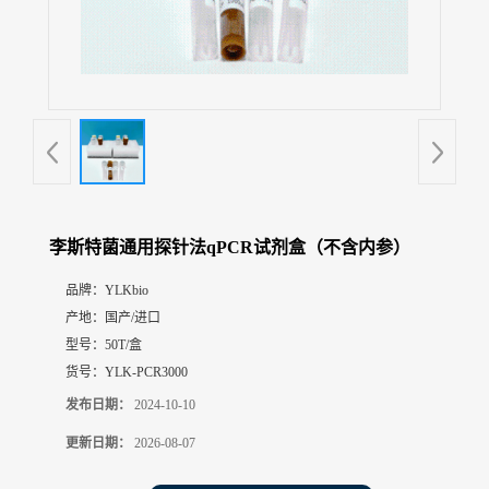
展
厅
证
书
荣
誉
联
系
方
李斯特菌通用探针法qPCR试剂盒（不含内参）
式
品牌：
YLKbio
产地：
国产/进口
在
线
型号：
50T/盒
留
货号：
YLK-PCR3000
言
发布日期：
2024-10-10
更新日期：
2026-08-07