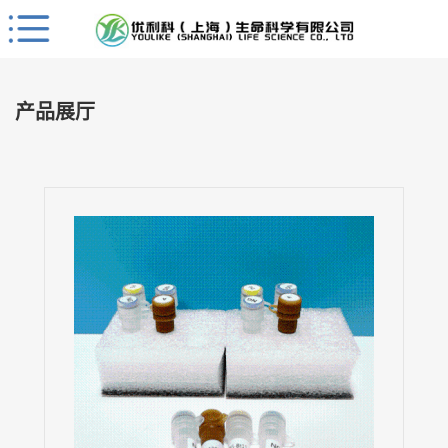
Close
公
司
产品展厅
首
页
公
司
介
绍
公
司
动
态
产
品