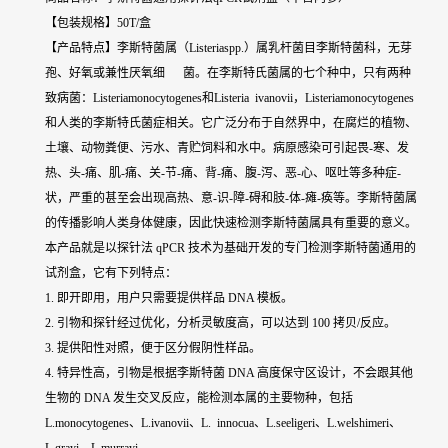
【包装规格】50T/盒
【产品特点】李斯特菌属（Listeriaspp.）属乳杆菌目李斯特菌科，无芽
孢、好氧或兼性厌氧细 菌。在李斯特氏菌属的七个种中，只有两种
致病菌：Listeriamonocytogenes和Listeria ivanovii，Listeriamonocytogenes
和人类的李斯特氏菌症相关。它广泛分布于自然界中，在腐烂的植物、
土壤、动物粪便、污水、青贮饲料和水中。病原感染可引起畏-寒、发
热、头-痛、肌-痛、关-节-痛、背-痛、腹-泻、恶-心、呕吐等多种症-
状，严重的甚至会出现高热、意-识-障-碍和肢-体-瘫-痪等。李斯特菌属
的传播影响人类身体健康，因此快速检测李斯特菌属具有重要的意义。
本产品就是以探针法 qPCR 技术为基础开发的专门检测李斯特菌通用的
试剂盒，它有下列特点：
1. 即开即用，用户只需要提供样品 DNA 模板。
2. 引物和探针经过优化，分析灵敏度高，可以达到 100 拷贝/反应。
3. 提供阳性对照，便于区分假阴性样品。
4. 特异性高，引物是根据李斯特菌 DNA 高度保守区设计，不会跟其他
生物的 DNA 发生交叉反应，能检测本属的主要物种，包括
L.monocytogenes、L.ivanovii、L. innocua、L.seeligeri、L.welshimeri、