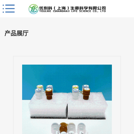
Close
公
司
产品展厅
首
页
公
司
介
绍
公
司
动
态
产
品