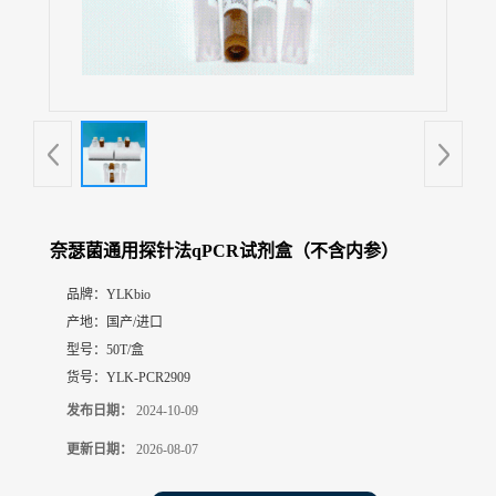
展
厅
证
书
荣
誉
联
系
方
奈瑟菌通用探针法qPCR试剂盒（不含内参）
式
品牌：
YLKbio
产地：
国产/进口
在
线
型号：
50T/盒
留
货号：
YLK-PCR2909
言
发布日期：
2024-10-09
更新日期：
2026-08-07