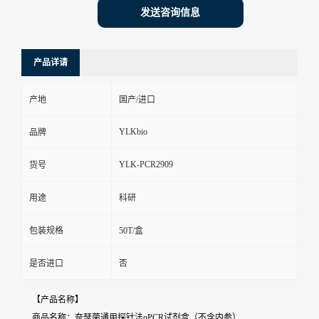
发送咨询信息
产品详请
产地
国产/进口
YLKbio
品牌
YLK-PCR2909
货号
用途
科研
包装规格
50T/盒
是否进口
否
【产品名称】
商品名称：奈瑟菌通用探针法qPCR试剂盒（不含内参）