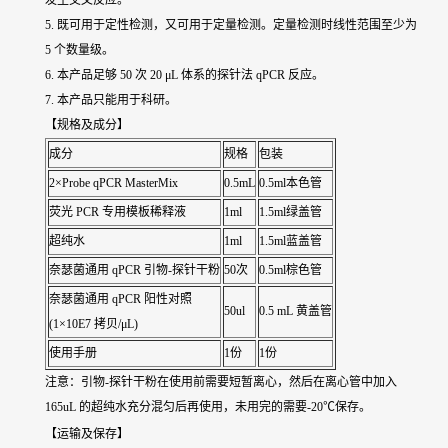
发生交叉反应。
5. 既可用于定性检测，又可用于定量检测。定量检测时线性范围至少为
5 个数量级。
6. 本产品足够 50 次 20 μL 体系的探针法 qPCR 反应。
7. 本产品只能用于科研。
【规格及成分】
成分
规格
包装
2×Probe qPCR MasterMix
0.5mL
0.5ml本色管
荧光 PCR 专用模板稀释液
1ml
1.5ml绿盖管
超纯水
1ml
1.5ml蓝盖管
奈瑟菌通用 qPCR 引物-探针干粉
50次
0.5ml棕色管
奈瑟菌通用 qPCR 阳性对照
50ul
0.5 mL 黄盖管
(1×10E7 拷贝/μL)
使用手册
1份
1份
注意：引物-探针干粉在使用前需要短暂离心，然后在离心管中加入
165uL 的超纯水充分混匀后再使用，未用完的需要-20℃保存。
【运输及保存】