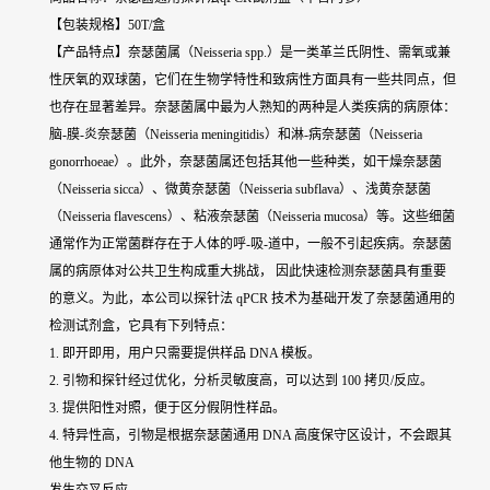
【包装规格】50T/盒
【产品特点】奈瑟菌属（Neisseria spp.）是一类革兰氏阴性、需氧或兼
性厌氧的双球菌，它们在生物学特性和致病性方面具有一些共同点，但
也存在显著差异。奈瑟菌属中最为人熟知的两种是人类疾病的病原体：
脑-膜-炎奈瑟菌（Neisseria meningitidis）和淋-病奈瑟菌（Neisseria
gonorrhoeae）。此外，奈瑟菌属还包括其他一些种类，如干燥奈瑟菌
（Neisseria sicca）、微黄奈瑟菌（Neisseria subflava）、浅黄奈瑟菌
（Neisseria flavescens）、粘液奈瑟菌（Neisseria mucosa）等。这些细菌
通常作为正常菌群存在于人体的呼-吸-道中，一般不引起疾病。奈瑟菌
属的病原体对公共卫生构成重大挑战， 因此快速检测奈瑟菌具有重要
的意义。为此，本公司以探针法 qPCR 技术为基础开发了奈瑟菌通用的
检测试剂盒，它具有下列特点：
1. 即开即用，用户只需要提供样品 DNA 模板。
2. 引物和探针经过优化，分析灵敏度高，可以达到 100 拷贝/反应。
3. 提供阳性对照，便于区分假阴性样品。
4. 特异性高，引物是根据奈瑟菌通用 DNA 高度保守区设计，不会跟其
他生物的 DNA