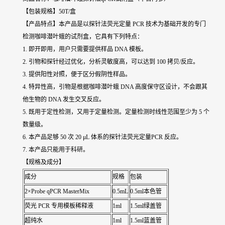
【包装规格】50T/盒
【产品特点】本产品是以探针法荧光定量 PCR 技术为基础开发的专门
检测咖啡潜叶蛾的试剂盒，它具有下列特点：
1. 即开即用，用户只需要提供样品 DNA 模板。
2. 引物和探针经过优化，分析灵敏度高，可以达到 100 拷贝/反应。
3. 提供阳性对照，便于区分假阴性样品。
4. 特异性高，引物是根据咖啡潜叶蛾 DNA 高度保守区设计，不会跟其
他生物的 DNA 发生交叉反应。
5. 既用于定性检测，又用于定量检测。定量检测时线性范围至少为 5 个
数量级。
6. 本产品足够 50 次 20 μL 体系的探针法荧光定量PCR 反应。
7. 本产品只能用于科研。
【规格及成分】
成分
规格
包装
2×Probe qPCR MasterMix
0.5mL
0.5ml本色管
荧光 PCR 专用模板稀释液
1ml
1.5ml绿盖管
超纯水
1ml
1.5ml蓝盖管