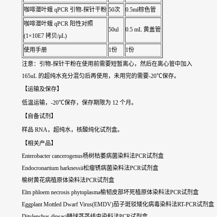
咖啡潜叶蛾 qPCR 引物-探针干粉
50次
0.5ml棕色管
咖啡潜叶蛾 qPCR 阳性对照
50ul
0.5 mL 黄盖管
(1×10E7 拷贝/μL)
使用手册
1份
1份
注意：引物-探针干粉在使用前需要短暂离心，然后在离心管中加入
165uL 的超纯水充分混匀后再使用，未用完的需要-20℃保存。
【运输及保存】
低温运输，-20℃保存，保存期限为 12 个月。
【自备试剂】
样品 RNA，超纯水，核酸纯化试剂盒。
【相关产品】
Enterobacter cancerogenus杨树枯萎病菌染料法PCR试剂盒
Endocronartium harknessii松瘤锈病菌染料法PCR试剂盒
榆树黄花病植原体染料法PCR试剂盒
Elm phloem necrosis phytoplasma榆韧皮部坏死植原体染料法PCR试剂盒
Eggplant Mottled Dwarf Virus(EMDV)茄子斑驳矮化病毒染料法RT-PCR试剂盒
Ditylenchus dipsaci鳞球茎茎线虫染料法PCR试剂盒