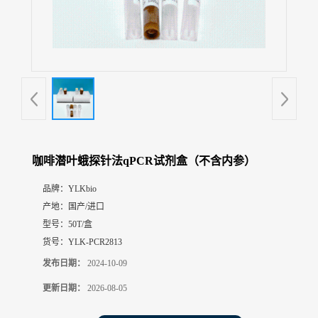
展
厅
证
书
荣
誉
联
系
方
咖啡潜叶蛾探针法qPCR试剂盒（不含内参）
式
品牌：
YLKbio
产地：
国产/进口
在
线
型号：
50T/盒
留
货号：
YLK-PCR2813
言
发布日期：
2024-10-09
更新日期：
2026-08-05