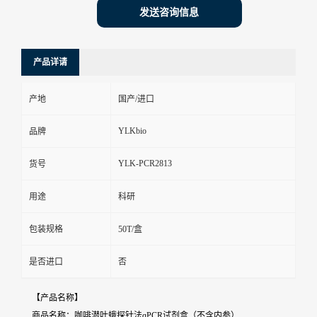
发送咨询信息
产品详请
产地
国产/进口
YLKbio
品牌
YLK-PCR2813
货号
用途
科研
包装规格
50T/盒
是否进口
否
【产品名称】
商品名称：咖啡潜叶蛾探针法qPCR试剂盒（不含内参）