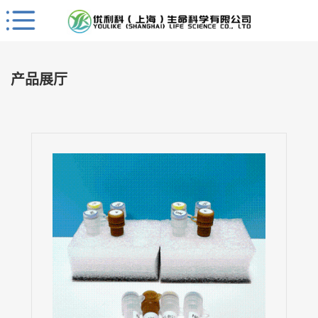
Close
公
司
产品展厅
首
页
公
司
介
绍
公
司
动
态
产
品