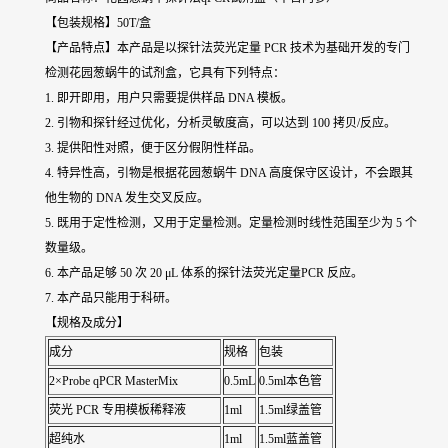
【包装规格】50T/盒
【产品特点】本产品是以探针法荧光定量 PCR 技术为基础开发的专门
检测花园葱蜗牛的试剂盒，它具有下列特点：
1. 即开即用，用户只需要提供样品 DNA 模板。
2. 引物和探针经过优化，分析灵敏度高，可以达到 100 拷贝/反应。
3. 提供阳性对照，便于区分假阴性样品。
4. 特异性高，引物是根据花园葱蜗牛 DNA 高度保守区设计，不会跟其
他生物的 DNA 发生交叉反应。
5. 既用于定性检测，又用于定量检测。定量检测时线性范围至少为 5 个
数量级。
6. 本产品足够 50 次 20 μL 体系的探针法荧光定量PCR 反应。
7. 本产品只能用于科研。
【规格及成分】
成分
规格
包装
2×Probe qPCR MasterMix
0.5mL
0.5ml本色管
荧光 PCR 专用模板稀释液
1ml
1.5ml绿盖管
超纯水
1ml
1.5ml蓝盖管