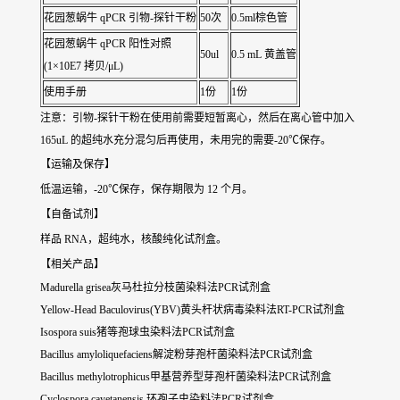
花园葱蜗牛 qPCR 引物-探针干粉
50次
0.5ml棕色管
花园葱蜗牛 qPCR 阳性对照
50ul
0.5 mL 黄盖管
(1×10E7 拷贝/μL)
使用手册
1份
1份
注意：引物-探针干粉在使用前需要短暂离心，然后在离心管中加入
165uL 的超纯水充分混匀后再使用，未用完的需要-20℃保存。
【运输及保存】
低温运输，-20℃保存，保存期限为 12 个月。
【自备试剂】
样品 RNA，超纯水，核酸纯化试剂盒。
【相关产品】
Madurella grisea灰马杜拉分枝菌染料法PCR试剂盒
Yellow-Head Baculovirus(YBV)黄头杆状病毒染料法RT-PCR试剂盒
Isospora suis猪等孢球虫染料法PCR试剂盒
Bacillus amyloliquefaciens解淀粉芽孢杆菌染料法PCR试剂盒
Bacillus methylotrophicus甲基营养型芽孢杆菌染料法PCR试剂盒
Cyclospora cayetanensis 环孢子虫染料法PCR试剂盒