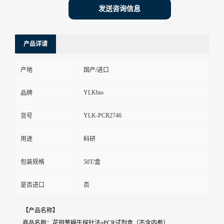
发送咨询信息
产品详请
产地
国产/进口
YLKbio
品牌
YLK-PCR2746
货号
用途
科研
包装规格
50T/盒
是否进口
否
【产品名称】
商品名称：花园葱蜗牛探针法qPCR试剂盒（不含内参）