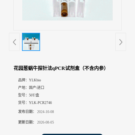
展
厅
证
书
荣
誉
联
系
方
花园葱蜗牛探针法qPCR试剂盒（不含内参）
式
品牌：
YLKbio
产地：
国产/进口
在
线
型号：
50T/盒
留
货号：
YLK-PCR2746
言
发布日期：
2024-10-08
更新日期：
2026-08-05