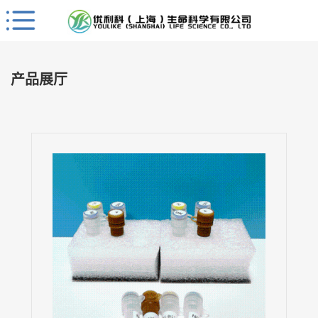
Close
公
司
产品展厅
首
页
公
司
介
绍
公
司
动
态
产
品