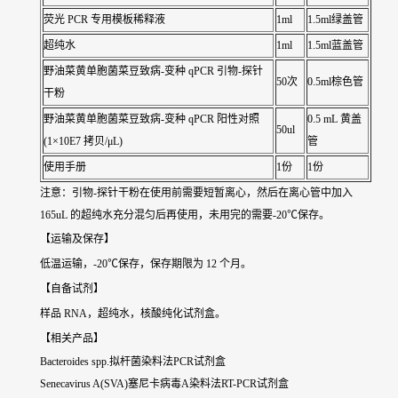
荧光 PCR 专用模板稀释液
1ml
1.5ml绿盖管
超纯水
1ml
1.5ml蓝盖管
野油菜黄单胞菌菜豆致病-变种 qPCR 引物-探针
50次
0.5ml棕色管
干粉
野油菜黄单胞菌菜豆致病-变种 qPCR 阳性对照
0.5 mL 黄盖
50ul
(1×10E7 拷贝/μL)
管
使用手册
1份
1份
注意：引物-探针干粉在使用前需要短暂离心，然后在离心管中加入
165uL 的超纯水充分混匀后再使用，未用完的需要-20℃保存。
【运输及保存】
低温运输，-20℃保存，保存期限为 12 个月。
【自备试剂】
样品 RNA，超纯水，核酸纯化试剂盒。
【相关产品】
Bacteroides spp.拟杆菌染料法PCR试剂盒
Senecavirus A(SVA)塞尼卡病毒A染料法RT-PCR试剂盒