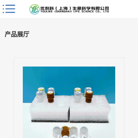
Close
公
司
产品展厅
首
页
公
司
介
绍
公
司
动
态
产
品