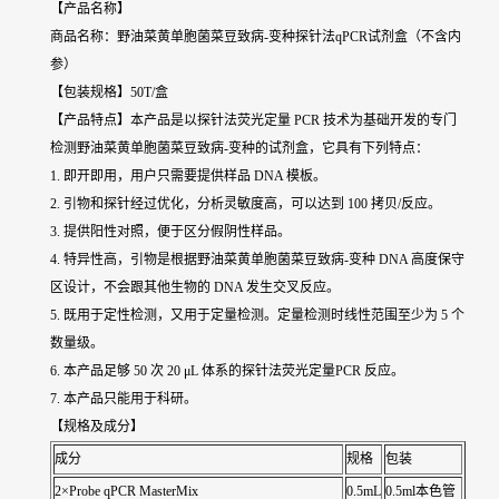
【产品名称】
商品名称：野油菜黄单胞菌菜豆致病-变种探针法qPCR试剂盒（不含内
参）
【包装规格】50T/盒
【产品特点】本产品是以探针法荧光定量 PCR 技术为基础开发的专门
检测野油菜黄单胞菌菜豆致病-变种的试剂盒，它具有下列特点：
1. 即开即用，用户只需要提供样品 DNA 模板。
2. 引物和探针经过优化，分析灵敏度高，可以达到 100 拷贝/反应。
3. 提供阳性对照，便于区分假阴性样品。
4. 特异性高，引物是根据野油菜黄单胞菌菜豆致病-变种 DNA 高度保守
区设计，不会跟其他生物的 DNA 发生交叉反应。
5. 既用于定性检测，又用于定量检测。定量检测时线性范围至少为 5 个
数量级。
6. 本产品足够 50 次 20 μL 体系的探针法荧光定量PCR 反应。
7. 本产品只能用于科研。
【规格及成分】
成分
规格
包装
2×Probe qPCR MasterMix
0.5mL
0.5ml本色管