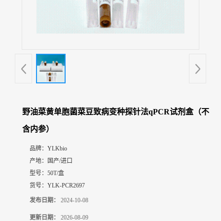
展
厅
证
书
荣
誉
联
系
方
野油菜黄单胞菌菜豆致病变种探针法qPCR试剂盒（不
式
含内参）
在
品牌：
YLKbio
线
产地：
国产/进口
留
型号：
50T/盒
言
货号：
YLK-PCR2697
发布日期：
2024-10-08
更新日期：
2026-08-09