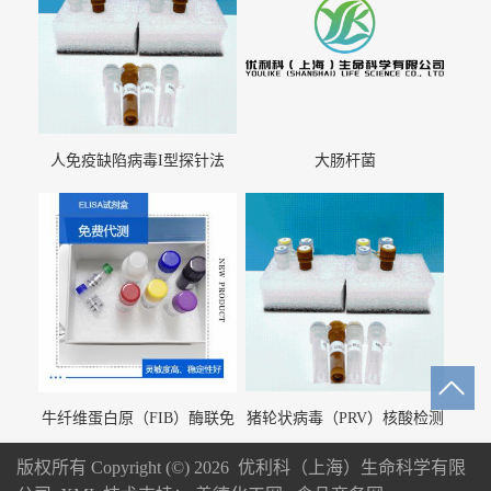
人免疫缺陷病毒I型探针法
大肠杆菌
qRT-PCR试剂盒（不含内参）
牛纤维蛋白原（FIB）酶联免
猪轮状病毒（PRV）核酸检测
疫分析试剂盒
试剂盒（荧光 PCR 法）
版权所有 Copyright (©) 2026
优利科（上海）生命科学有限