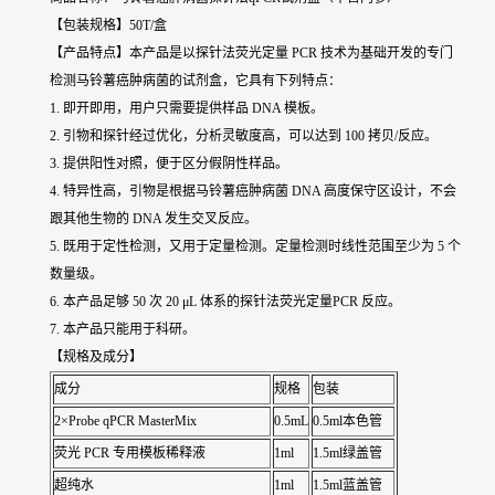
【包装规格】50T/盒
【产品特点】本产品是以探针法荧光定量 PCR 技术为基础开发的专门
检测马铃薯癌肿病菌的试剂盒，它具有下列特点：
1. 即开即用，用户只需要提供样品 DNA 模板。
2. 引物和探针经过优化，分析灵敏度高，可以达到 100 拷贝/反应。
3. 提供阳性对照，便于区分假阴性样品。
4. 特异性高，引物是根据马铃薯癌肿病菌 DNA 高度保守区设计，不会
跟其他生物的 DNA 发生交叉反应。
5. 既用于定性检测，又用于定量检测。定量检测时线性范围至少为 5 个
数量级。
6. 本产品足够 50 次 20 μL 体系的探针法荧光定量PCR 反应。
7. 本产品只能用于科研。
【规格及成分】
成分
规格
包装
2×Probe qPCR MasterMix
0.5mL
0.5ml本色管
荧光 PCR 专用模板稀释液
1ml
1.5ml绿盖管
超纯水
1ml
1.5ml蓝盖管