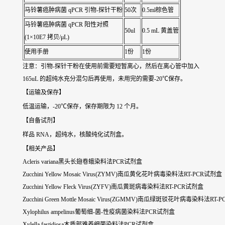
马铃薯癌肿病菌 qPCR 引物-探针干粉
50次
0.5ml棕色管
马铃薯癌肿病菌 qPCR 阳性对照
50ul
0.5 mL 黄盖管
(1×10E7 拷贝/μL)
使用手册
1份
1份
注意：引物-探针干粉在使用前需要短暂离心，然后在离心管中加入
165uL 的超纯水充分混匀后再使用，未用完的需要-20℃保存。
【运输及保存】
低温运输，-20℃保存，保存期限为 12 个月。
【自备试剂】
样品 RNA，超纯水，核酸纯化试剂盒。
【相关产品】
Acleris variana黑头长翅卷蛾染料法PCR试剂盒
Zucchini Yellow Mosaic Virus(ZYMV)南瓜黄化花叶病毒染料法RT-PCR试剂盒
Zucchini Yellow Fleck Virus(ZYFV)南瓜黄斑病毒染料法RT-PCR试剂盒
Zucchini Green Mottle Mosaic Virus(ZGMMV)南瓜绿斑驳花叶病毒染料法RT
Xylophilus ampelinus葡萄细-菌-性疫病菌染料法PCR试剂盒
Xylella fastidiosa木质部难养细菌染料法PCR试剂盒