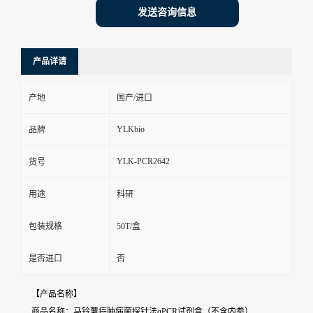
发送咨询信息
产品详请
产地
国产/进口
YLKbio
品牌
YLK-PCR2642
货号
用途
科研
包装规格
50T/盒
是否进口
否
【产品名称】
商品名称：马铃薯癌肿病菌探针法qPCR试剂盒（不含内参）