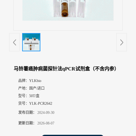
展
厅
证
书
荣
誉
联
系
方
马铃薯癌肿病菌探针法qPCR试剂盒（不含内参）
式
品牌：
YLKbio
产地：
国产/进口
在
线
型号：
50T/盒
留
货号：
YLK-PCR2642
言
发布日期：
2024-09-30
更新日期：
2026-08-07