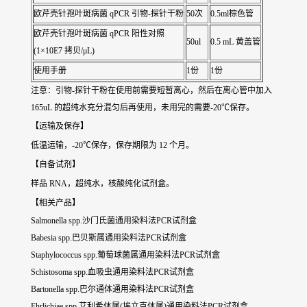
欧芹壳针孢叶斑病菌 qPCR 引物-探针干粉
50次
0.5ml棕色管
欧芹壳针孢叶斑病菌 qPCR 阳性对照
50ul
0.5 mL 黄盖管
(1×10E7 拷贝/μL)
使用手册
1份
1份
注意：引物-探针干粉在使用前需要短暂离心，然后在离心管中加入
165uL 的超纯水充分混匀后再使用，未用完的需要-20℃保存。
【运输及保存】
低温运输，-20℃保存，保存期限为 12 个月。
【自备试剂】
样品 RNA，超纯水，核酸纯化试剂盒。
【相关产品】
Salmonella spp.沙门氏菌通用染料法PCR试剂盒
Babesia spp.巴贝斯属通用染料法PCR试剂盒
Staphylococcus spp.葡萄球菌属通用染料法PCR试剂盒
Schistosoma spp.血吸虫通用染料法PCR试剂盒
Bartonella spp.巴尔通体通用染料法PCR试剂盒
Ehrlichiae spp.艾利希体属(埃立克体属)通用染料法PCR试剂盒