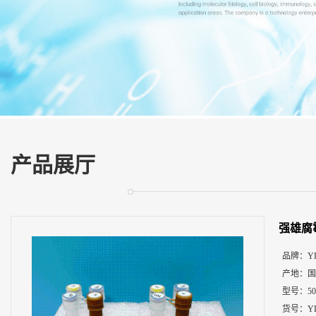
展
厅
证
书
荣
誉
联
系
方
产品展厅
式
在
线
强雄腐
留
言
品牌：
Y
产地：
国
型号：
5
货号：
Y