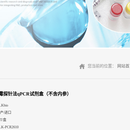
您当前的位置：
网站首
霉探针法qPCR试剂盒（不含内参）
LKbio
产/进口
0T/盒
LK-PCR2610