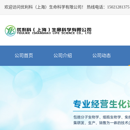
欢迎访问优利科（上海）生命科学有限公司！
Close
热线电话：
15021281375
公
司
首
页
公
公司首页
公司介绍
公司动态
司
介
绍
公
司
动
态
产
品