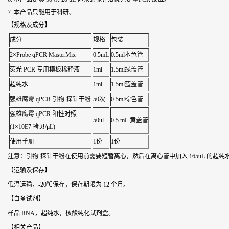
7. 本产品只能用于科研。
【规格及成分】
成分
规格
包装
2×Probe qPCR MasterMix
0.5mL
0.5ml本色管
荧光 PCR 专用模板稀释液
1ml
1.5ml绿盖管
超纯水
1ml
1.5ml蓝盖管
强雄腐霉
qPCR 引物-探针干粉
50次
0.5ml棕色管
强雄腐霉
qPCR 阳性对照
50ul
0.5 mL 黄盖管
(1×10E7 拷贝/μL)
使用手册
1份
1份
注意：引物-探针干粉在使用前需要短暂离心，然后在离心管中加入 165uL 的超纯
【运输及保存】
低温运输，-20℃保存，保存期限为 12 个月。
【自备试剂】
样品 RNA，超纯水，核酸纯化试剂盒。
【相关产品】