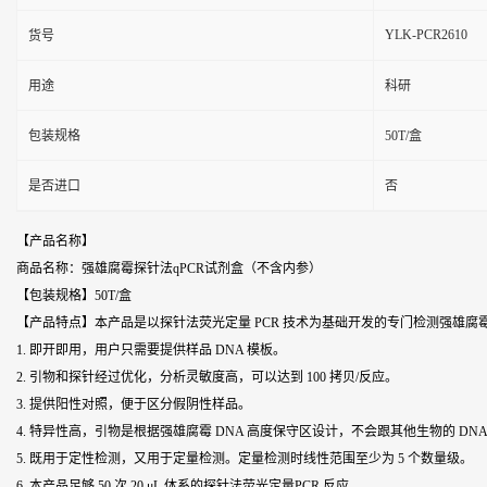
YLK-PCR2610
货号
用途
科研
包装规格
50T/盒
是否进口
否
【产品名称】
商品名称：强雄腐霉探针法qPCR试剂盒（不含内参）
【包装规格】50T/盒
【产品特点】本产品是以探针法荧光定量 PCR 技术为基础开发的专门检测
强雄腐
1. 即开即用，用户只需要提供样品 DNA 模板。
2. 引物和探针经过优化，分析灵敏度高，可以达到 100 拷贝/反应。
3. 提供阳性对照，便于区分假阴性样品。
4. 特异性高，引物是根据
强雄腐霉
DNA 高度保守区设计，不会跟其他生物的 DN
5. 既用于定性检测，又用于定量检测。定量检测时线性范围至少为 5 个数量级。
6. 本产品足够 50 次 20 μL 体系的探针法荧光定量PCR 反应。