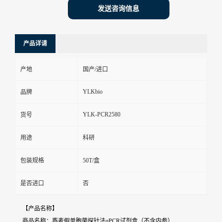
发送咨询信息
产品详请
产地
国产/进口
YLKbio
品牌
YLK-PCR2580
货号
用途
科研
包装规格
50T/盒
是否进口
否
【产品名称】
商品名称：燕麦假单胞菌探针法qPCR试剂盒（不含内参）