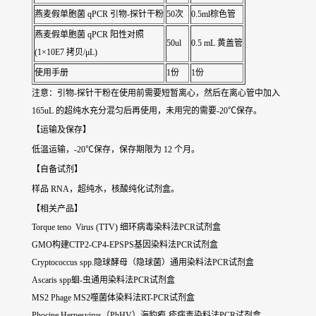
燕麦假单胞菌 qPCR 引物-探针干粉
50次
0.5ml棕色管
燕麦假单胞菌 qPCR 阳性对照
50ul
0.5 mL 黄盖管
(1×10E7 拷贝/μL)
使用手册
1份
1份
注意：引物-探针干粉在使用前需要短暂离心，然后在离心管中加入
165uL 的超纯水充分混匀后再使用，未用完的需要-20℃保存。
【运输及保存】
低温运输，-20℃保存，保存期限为 12 个月。
【自备试剂】
样品 RNA，超纯水，核酸纯化试剂盒。
【相关产品】
Torque teno Virus (TTV) 细环病毒染料法PCR试剂盒
GMO构建CTP2-CP4-EPSPS基因染料法PCR试剂盒
Cryptococcus spp.隐球酵母（隐球菌）通用染料法PCR试剂盒
Ascaris spp蛔-虫通用染料法PCR试剂盒
MS2 Phage MS2噬菌体染料法RT-PCR试剂盒
Phocine Herpesvirus（PhHV）海豹疱-疹病毒染料法PCR试剂盒