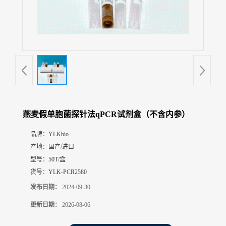
展
厅
证
书
荣
誉
联
系
方
燕麦假单胞菌探针法qPCR试剂盒（不含内参）
式
品牌：
YLKbio
产地：
国产/进口
在
线
型号：
50T/盒
留
货号：
YLK-PCR2580
言
发布日期：
2024-09-30
更新日期：
2026-08-06