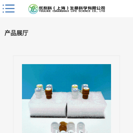
Close
公
司
产品展厅
首
页
公
司
介
绍
公
司
动
态
产
品