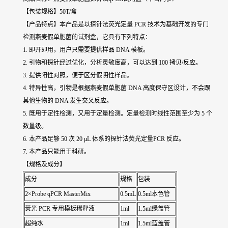
【包装规格】50T/盒
【产品特点】本产品是以探针法荧光定量 PCR 技术为基础开发的专门
检测燕麦假单胞菌的试剂盒，它具有下列特点：
1. 即开即用，用户只需要提供样品 DNA 模板。
2. 引物和探针经过优化，分析灵敏度高，可以达到 100 拷贝/反应。
3. 提供阳性对照，便于区分假阴性样品。
4. 特异性高，引物是根据燕麦假单胞菌 DNA 高度保守区设计，不会跟
其他生物的 DNA 发生交叉反应。
5. 既用于定性检测，又用于定量检测。定量检测时线性范围至少为 5 个
数量级。
6. 本产品足够 50 次 20 μL 体系的探针法荧光定量PCR 反应。
7. 本产品只能用于科研。
【规格及成分】
成分
规格
包装
2×Probe qPCR MasterMix
0.5mL
0.5ml本色管
荧光 PCR 专用模板稀释液
1ml
1.5ml绿盖管
超纯水
1ml
1.5ml蓝盖管