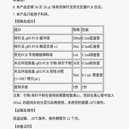
数量级。
6. 本产品足够 50 次 20 μL 体系的探针法荧光定量PCR 反应。
7. 本产品只能用于科研。
【规格及成分】
成分
规格
包装
探针法 qRT-PCR 缓冲液
500ul
0.5ml蓝盖管
探针法 qRT-PCR 酶混合液 v2
50ul
0.5ml红盖管
荧光PCR 专用模板稀释液
1ml
1.5ml绿盖管
木瓜环斑病毒 qRT-PCR 引物-探针干粉
50次
0.5ml棕色管
木瓜环斑病毒 qRT-PCR 阳性对照
50ul
0.5 mL 黄盖管
(1×10E7 拷贝/μL)
使用手册
1份
1份
注意：引物-探针干粉在使用前需要短暂离心，然后在离心管中加入
165uL 的超纯水充分混匀后再使用，未用完的需要-20℃保存。
【运输及保存】
低温运输，-20℃保存，保存期限为 12 个月。
【自备试剂】