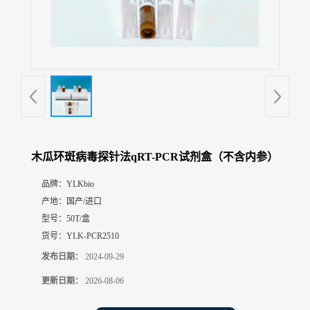
展
厅
证
书
荣
誉
联
系
方
木瓜环斑病毒探针法qRT-PCR试剂盒（不含内参）
式
品牌：
YLKbio
产地：
国产/进口
在
线
型号：
50T/盒
留
货号：
YLK-PCR2510
言
发布日期：
2024-09-29
更新日期：
2026-08-06