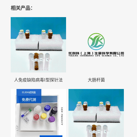
相关产品：
人免疫缺陷病毒I型探针法
大肠杆菌
qRT-PCR试剂盒（不含内参）