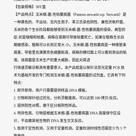
【包装规格】50T/盒
【产品特点】玉米细-菌-性枯萎病菌（Pantoea stewartii ssp. Stewartii）是
一种黄色的、不运动、无内生孢子、革兰氏染色阴性、兼性厌氧杆菌，
玉米的各个生长阶段都能够受到玉米细-菌-性枯萎病菌的侵染，典型的
症-状是矮缩和枯萎。病株在苗期可导致枯萎死亡，如果在植株生长后
期被感染，植株可以长到正常大 小。玉米细-菌-性枯萎病是一种维管束
病害，导管里充满黄亮色细菌粘液，病株的横切面上可以看到渗出的粘
液。该病菌是玉米生产的重大威胁，因此对其进
行快速灵敏诊断具有重要意义。本产品就是以探针法荧光定量 PCR 技
术为基础开发的专门检测玉米细-菌-性枯萎病菌的试剂盒，它具有下列
特点：
1. 即开即用，用户只需要提供样品 DNA 模板。
2. 引物和探针经过优化，分析灵敏度高，可以达到 100 拷贝/反应。
3. 提供阳性对照，便于区分假阴性样品。
4. 特异性高，引物是根据玉米细-菌-性枯萎病菌 DNA 高度保守区设
计，不会跟其他生物的 DNA 发生交叉反应。
5. 既用于定性检测，又用于定量检测。定量检测时线性范围至少为 5 个