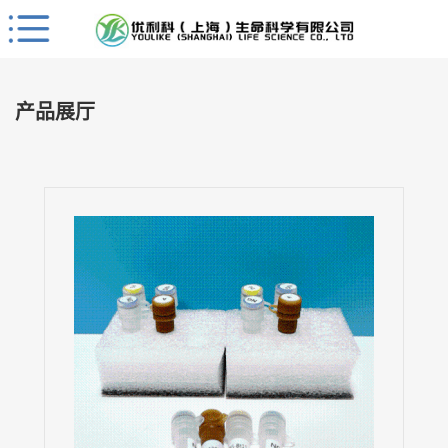
Close
公
司
产品展厅
首
页
公
司
介
绍
公
司
动
态
产
品