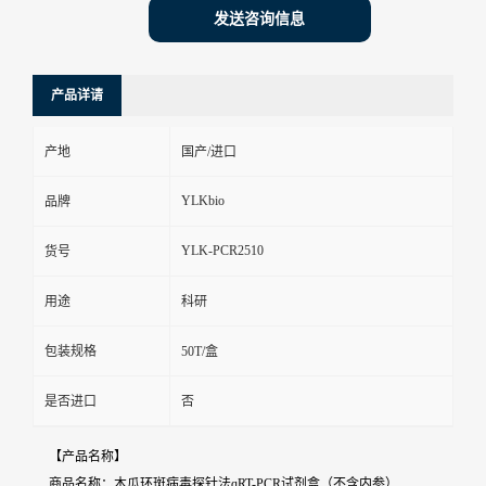
发送咨询信息
产品详请
产地
国产/进口
YLKbio
品牌
YLK-PCR2510
货号
用途
科研
包装规格
50T/盒
是否进口
否
【产品名称】
商品名称：木瓜环斑病毒探针法qRT-PCR试剂盒（不含内参）