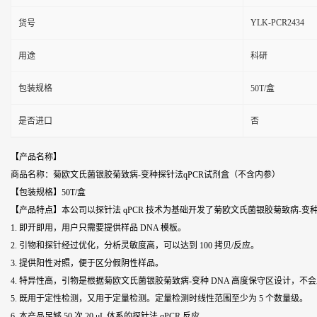
YLK-PCR2434
货号
用途
科研
包装规格
50T/盒
是否进口
否
【产品名称】
商品名称：菊欧文氏菌银胶菊致病-变种探针法qPCR试剂盒（不含内参）
【包装规格】50T/盒
【产品特点】本公司以探针法 qPCR 技术为基础开发了菊欧文氏菌银胶菊致病-
1. 即开即用，用户只需要提供样品 DNA 模板。
2. 引物和探针经过优化，分析灵敏度高，可以达到 100 拷贝/反应。
3. 提供阳性对照，便于区分假阴性样品。
4. 特异性高，引物是根据菊欧文氏菌银胶菊致病-变种 DNA 高度保守区设计，不会
5. 既用于定性检测，又用于定量检测。定量检测时线性范围至少为 5 个数量级。
6. 本产品足够 50 次 20 μL 体系的探针法 qPCR 反应。