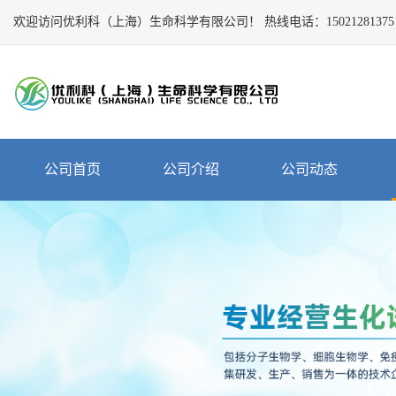
欢迎访问优利科（上海）生命科学有限公司！
Close
热线电话：
15021281375
公
司
首
页
公
公司首页
公司介绍
公司动态
司
介
绍
公
司
动
态
产
品