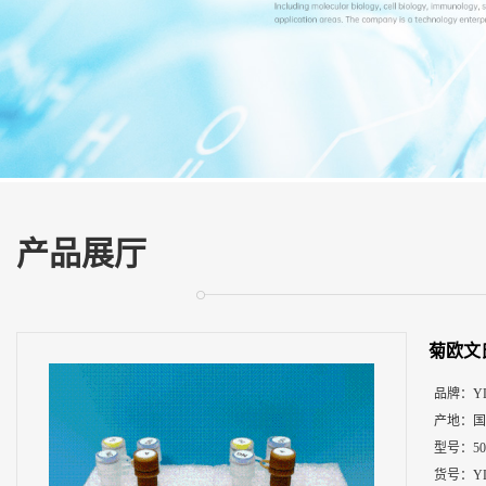
展
厅
证
书
荣
誉
联
系
方
产品展厅
式
在
线
菊欧文
留
言
品牌：
Y
产地：
国
型号：
5
货号：
Y