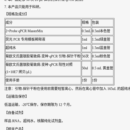
7. 本产品只能用于科研。
【规格及成分】
成分
规格
包装
2×Probe qPCR MasterMix
0.5mL
0.5ml本色管
荧光 PCR 专用模板稀释液
1ml
1.5ml绿盖管
超纯水
1ml
1.5ml蓝盖管
菊欧文氏菌银胶菊致病-变种 qPCR 引物-探针干粉
50次
0.5ml棕色管
菊欧文氏菌银胶菊致病-变种 qPCR 阳性对照
50ul
0.5 mL 黄盖管
(1×10E7 拷贝/μL)
使用手册
1份
1份
注意：引物-探针干粉在使用前需要短暂离心，然后在离心管中加入 165uL 的超纯
【运输及保存】
低温运输，-20℃保存，保存期限为 12 个月。
【自备试剂】
样品 RNA，超纯水，核酸纯化试剂盒。
【相关产品】