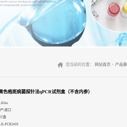
您当前的位置：
网站首页
>
产品展
黄色疱斑病菌探针法qPCR试剂盒（不含内参）
LKbio
产/进口
0T/盒
LK-PCR2410