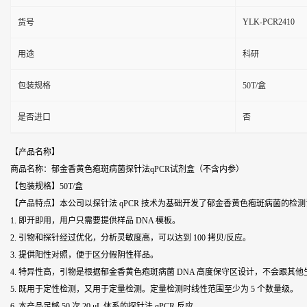
YLK-PCR2410
货号
用途
科研
包装规格
50T/盒
是否进口
否
【产品名称】
商品名称：郁金香黄色疱斑病菌探针法qPCR试剂盒（不含内参）
【包装规格】50T/盒
【产品特点】本公司以探针法 qPCR 技术为基础开发了
郁金香黄色疱斑病菌
的检测
1. 即开即用，用户只需要提供样品 DNA 模板。
2. 引物和探针经过优化，分析灵敏度高，可以达到 100 拷贝/反应。
3. 提供阳性对照，便于区分假阴性样品。
4. 特异性高，引物是根据
郁金香黄色疱斑病菌
DNA 高度保守区设计，不会跟其他生
5. 既用于定性检测，又用于定量检测。定量检测时线性范围至少为 5 个数量级。
6. 本产品足够 50 次 20 μL 体系的探针法 qPCR 反应。