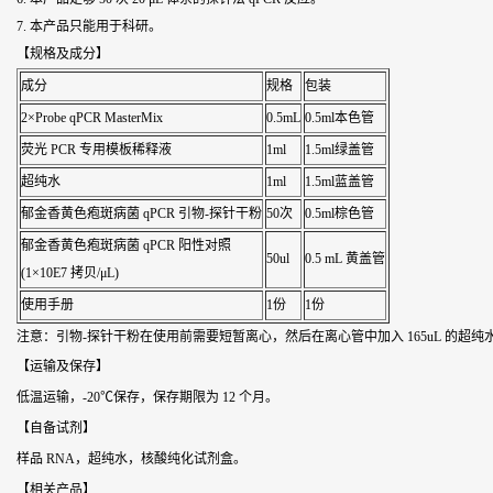
7. 本产品只能用于科研。
【规格及成分】
成分
规格
包装
2×Probe qPCR MasterMix
0.5mL
0.5ml本色管
荧光 PCR 专用模板稀释液
1ml
1.5ml绿盖管
超纯水
1ml
1.5ml蓝盖管
郁金香黄色疱斑病菌
qPCR 引物-探针干粉
50次
0.5ml棕色管
郁金香黄色疱斑病菌
qPCR 阳性对照
50ul
0.5 mL 黄盖管
(1×10E7 拷贝/μL)
使用手册
1份
1份
注意：引物-探针干粉在使用前需要短暂离心，然后在离心管中加入 165uL 的超纯
【运输及保存】
低温运输，-20℃保存，保存期限为 12 个月。
【自备试剂】
样品 RNA，超纯水，核酸纯化试剂盒。
【相关产品】