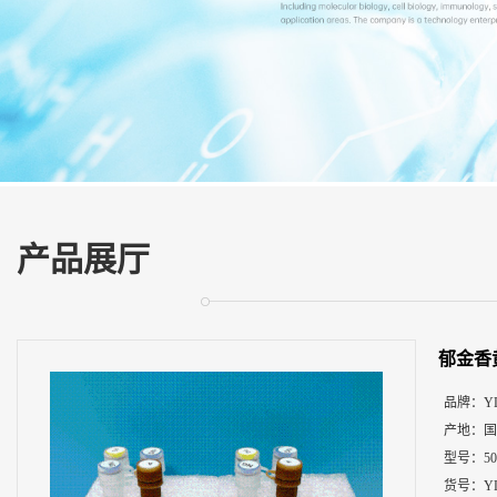
展
厅
证
书
荣
誉
联
系
方
产品展厅
式
在
线
郁金香
留
言
品牌：
Y
产地：
国
型号：
5
货号：
Y