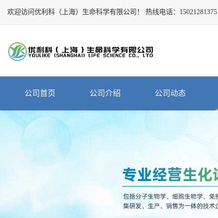
欢迎访问优利科（上海）生命科学有限公司！
Close
热线电话：
15021281375
公
司
首
页
公
公司首页
公司介绍
公司动态
司
介
绍
公
司
动
态
产
品